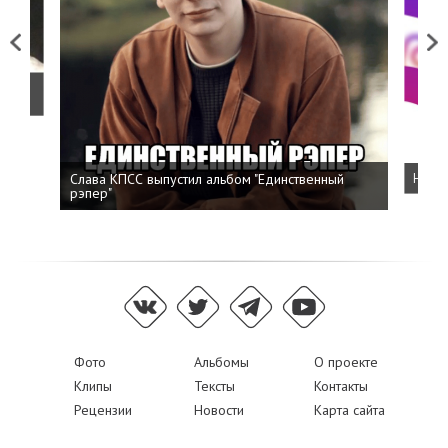
Previous
Next
о
Слава КПСС выпустил альбом "Единственный
Напис
рэпер"
Фото
Альбомы
О проекте
Клипы
Тексты
Контакты
Рецензии
Новости
Карта сайта