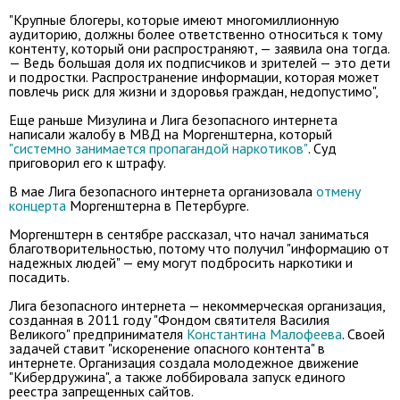
"Крупные блогеры, которые имеют многомиллионную
аудиторию, должны более ответственно относиться к тому
контенту, который они распространяют, — заявила она тогда.
— Ведь большая доля их подписчиков и зрителей — это дети
и подростки. Распространение информации, которая может
повлечь риск для жизни и здоровья граждан, недопустимо",
Еще раньше Мизулина и Лига безопасного интернета
написали жалобу в МВД на Моргенштерна, который
"системно занимается пропагандой наркотиков"
. Суд
приговорил его к штрафу.
В мае Лига безопасного интернета организовала
отмену
концерта
Моргенштерна в Петербурге.
Моргенштерн в сентябре рассказал, что начал заниматься
благотворительностью, потому что получил "информацию от
надежных людей" — ему могут подбросить наркотики и
посадить.
Лига безопасного интернета — некоммерческая организация,
созданная в 2011 году "Фондом святителя Василия
Великого" предпринимателя
Константина Малофеева
. Своей
задачей ставит "искоренение опасного контента" в
интернете. Организация создала молодежное движение
"Кибердружина", а также лоббировала запуск единого
реестра запрещенных сайтов.