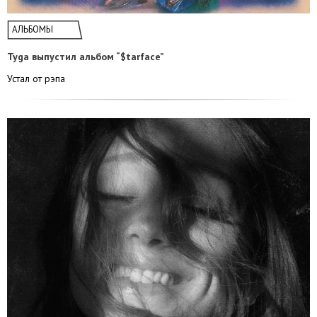
АЛЬБОМЫ
Tyga выпустил альбом “$tarface”
Устал от рэпа