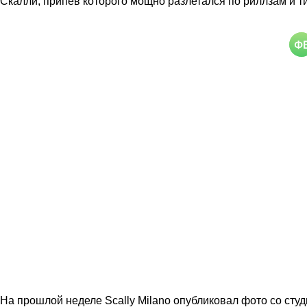
Скалли, припев которого мощно разлетался по риллзам и т
На прошлой неделе Scally Milano опубликовал фото со студ