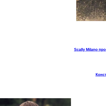
Scally Milano пр
Конст