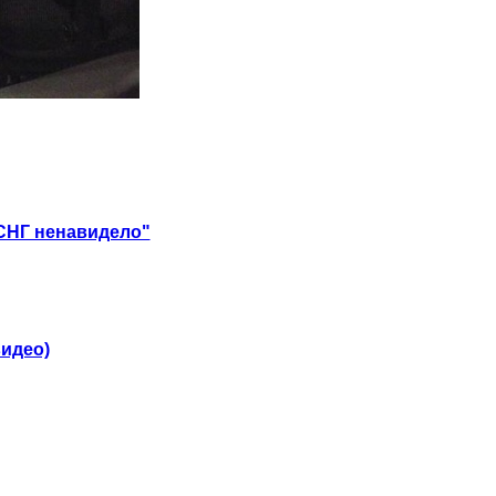
е СНГ ненавидело"
видео)