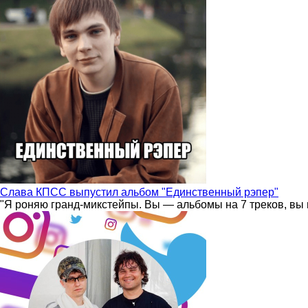
Слава КПСС выпустил альбом "Единственный рэпер"
"Я роняю гранд-микстейпы. Вы — альбомы на 7 треков, вы 