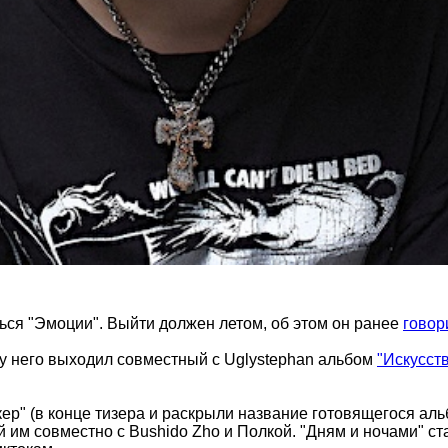
ться "Эмоции". Выйти должен летом, об этом он ранее
говор
 у него выходил совместный с Uglystephan альбом
"Искусст
кер" (в конце тизера и раскрыли название готовящегося аль
й им совместно с Bushido Zho и Полкой. "Дням и ночами" 