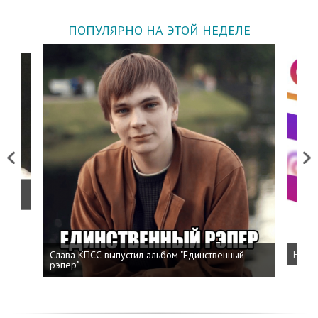
ПОПУЛЯРНО НА ЭТОЙ НЕДЕЛЕ
Previous
Next
о
Слава КПСС выпустил альбом "Единственный
Напис
рэпер"