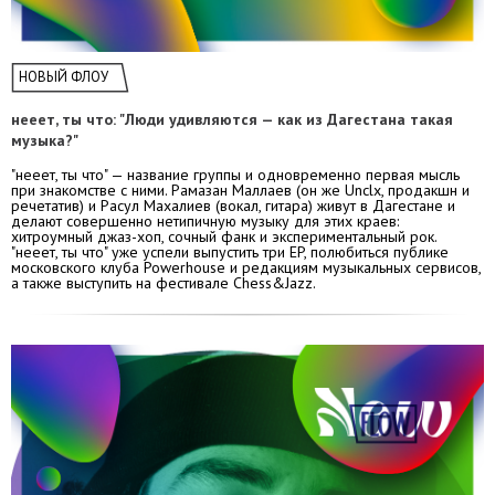
НОВЫЙ ФЛОУ
нееет, ты что: "Люди удивляются — как из Дагестана такая
музыка?"
"нееет, ты что" — название группы и одновременно первая мысль
при знакомстве с ними. Рамазан Маллаев (он же Unclx, продакшн и
речетатив) и Расул Махалиев (вокал, гитара) живут в Дагестане и
делают совершенно нетипичную музыку для этих краев:
хитроумный джаз-хоп, сочный фанк и экспериментальный рок.
"нееет, ты что" уже успели выпустить три EP, полюбиться публике
московского клуба Powerhouse и редакциям музыкальных сервисов,
а также выступить на фестивале Chess&Jazz.