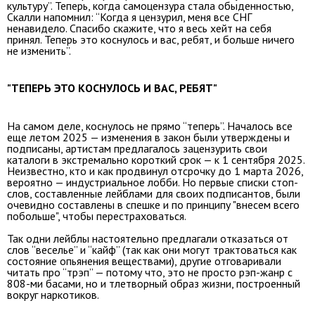
культуру”. Теперь, когда самоцензура стала обыденностью,
Скалли напомнил: “Когда я цензурил, меня все СНГ
ненавидело. Спасибо скажите, что я весь хейт на себя
принял. Теперь это коснулось и вас, ребят, и больше ничего
не изменить”.
"ТЕПЕРЬ ЭТО КОСНУЛОСЬ И ВАС, РЕБЯТ"
На самом деле, коснулось не прямо “теперь”. Началось все
еще летом 2025 — изменения в закон были утверждены и
подписаны, артистам предлагалось зацензурить свои
каталоги в экстремально короткий срок — к 1 сентября 2025.
Неизвестно, кто и как продвинул отсрочку до 1 марта 2026,
вероятно — индустриальное лобби. Но первые списки стоп-
слов, составленные лейблами для своих подписантов, были
очевидно составлены в спешке и по принципу "внесем всего
побольше", чтобы перестраховаться.
Так одни лейблы настоятельно предлагали отказаться от
слов “веселье” и “кайф” (так как они могут трактоваться как
состояние опьянения веществами), другие отговаривали
читать про “трэп” — потому что, это не просто рэп-жанр с
808-ми басами, но и тлетворный образ жизни, построенный
вокруг наркотиков.