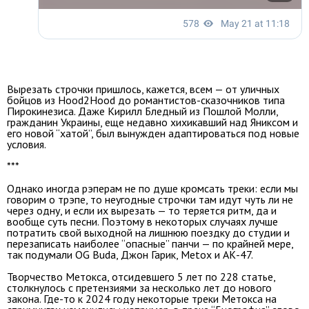
Вырезать строчки пришлось, кажется, всем — от уличных
бойцов из Hood2Hood до романтистов-сказочников типа
Пирокинезиса. Даже Кирилл Бледный из Пошлой Молли,
гражданин Украины, еще недавно хихикавший над Яниксом и
его новой “хатой”, был вынужден адаптироваться под новые
условия.
***
Однако иногда рэперам не по душе кромсать треки: если мы
говорим о трэпе, то неугодные строчки там идут чуть ли не
через одну, и если их вырезать — то теряется ритм, да и
вообще суть песни. Поэтому в некоторых случаях лучше
потратить свой выходной на лишнюю поездку до студии и
перезаписать наиболее “опасные” панчи — по крайней мере,
так подумали OG Buda, Джон Гарик, Metox и АК-47.
Творчество Метокса, отсидевшего 5 лет по 228 статье,
столкнулось с претензиями за несколько лет до нового
закона. Где-то к 2024 году некоторые треки Метокса на