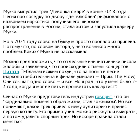
Мукка выпустил трек "Девочка с каре" в конце 2018 года.
Песня про соседку по двору, где "влюблен" рифмовалось с
названием наркотика, получившего широкое
распространение в России, стала хитом и запустила карьеру
Мукки.
Но в 2021 году слово на букву м просто пропало из припева.
Потому что, по словам автора, у него возникло много
проблем. Каких? Мукка не рассказывал.
Можно предположить, что отдельные инициативники писали
жалобы и заявления, что происходили отмены концертов.
Цитата
: “Ебланам всяким похуй, что за посыл в песне
(наркопотребительница в финале умирает — Прим. The Flow).
Они слышат одно слово — и все. Но я рад, что у меня было 2-
3 года, когда я мог ее петь и процветать как артист”.
Сейчас о Мукке представитель индустрии
говорит
, что он
"кардинально поменял образ жизни, стал зожником". Но все
понимают, какой трек привел к нему аудиторию и принес
первую котлету. Его пример учил: можно рискнуть и выиграть,
а потом удалить спорный трек. Но вскоре правила стали
меняться.
***