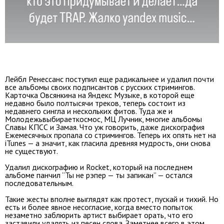
Лейбл Ренессанс поступил еще радикальнее и удалил почти
все альбомы своих подписантов с русских стримингов.
Карточка Овсянкина на Яндекс Музыке, в которой еще
недавно было полтысячи треков, теперь состоит из
недавнего сингла и нескольких фитов. Туда же и
Молодежьвыбираеткосмос, МЦ Лучник, многие альбомы
Славы КПСС и Замая. Что уж говорить, даже дискография
Ежемесячных пропала со стримингов. Теперь их опять нет на
iTunes — а значит, как гласила древняя мудрость, они снова
не существуют.
Удалил дискографию и Rocket, который на последнем
альбоме панчил “Ты не рэпер — ты запикан” — остался
последовательным.
Такие жесты вполне выглядят как протест, пускай и тихий. Но
есть и более явное несогласие, когда вместо попыток
незаметно заблюрить артист выбирает орать, что его
заставили удалять из песен слова. Заметнее всего в этом