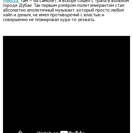
Минска
, там — на самолет, и вскоре сошел с трапа в вольном
городе Дубае. Так первым рэпером-политэмигрантом стал
абсолютно аполитичный музыкант, который просто любил
хайп и деньги, не имел противоречий с властью и
совершенно не планировал куда-то уезжать.