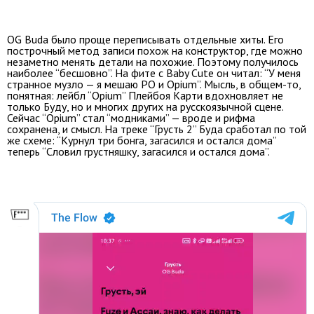
OG Buda было проще переписывать отдельные хиты. Его
построчный метод записи похож на конструктор, где можно
незаметно менять детали на похожие. Поэтому получилось
наиболее “бесшовно”. На фите с Baby Cute он читал: “У меня
странное музло — я мешаю РО и Opium”. Мысль, в общем-то,
понятная: лейбл “Opium” Плейбоя Карти вдохновляет не
только Буду, но и многих других на русскоязычной сцене.
Сейчас “Opium” стал “модниками” — вроде и рифма
сохранена, и смысл. На треке “Грусть 2” Буда сработал по той
же схеме: “Курнул три бонга, загасился и остался дома”
теперь “Словил грустняшку, загасился и остался дома”.