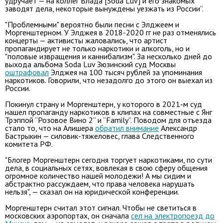
удручает — на коллег Влада [Soda Luv] и его знакомых
заводят дела, некоторые вынуждены уезжать из России”.
"Проблемными" вероятно были песни с Элджеем и
Моргенштерном. У Элджея в 2018-2020 гг не раз отменялись
концерты — активисты жаловались, что артист
пропагандирует не только наркотики и алкоголь, но и
"половые извращения и каннибализм". За несколько дней до
выхода альбома Soda Luv Зюзинский суд Москвы
оштрафовал
Элджея на 100 тысяч рублей за упоминания
наркотиков. Говорили, что незадолго до этого он выехал из
России.
Покинул страну и Моргенштерн, у которого в 2021-м суд
нашел пропаганду наркотиков в клипах на совместные с Янг
Трэппой “Розовое Вино 2” и “Family”. Поводом для отъезда
стало то, что на Алишера
обратил внимание
Александр
Бастрыкин — силовик-тяжеловес, глава Следственного
комитета РФ.
"Блогер Моргенштерн сегодня торгует наркотиками, по сути
дела, в социальных сетях, вовлекая в свою сферу общения
огромное количество нашей молодежи! А мы сидим и
абстрактно рассуждаем, что права человека нарушать
нельзя", — сказал он на юридической конференции.
Моргенштерн считал этот сигнал. Чтобы не светиться в
московских аэропортах, он сначала
сел на электропоезд до