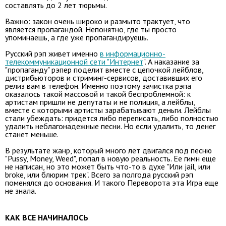
составлять до 2 лет тюрьмы.
Важно: закон очень широко и размыто трактует, что
является пропагандой. Непонятно, где ты просто
упоминаешь, а где уже пропагандируешь.
Русский рэп живет именно
в информационно-
телекоммуникационной сети "Интернет
". А наказание за
"пропаганду" рэпер поделит вместе с цепочкой лейблов,
дистрибьюторов и стриминг-сервисов, доставивших его
релиз вам в телефон. Именно поэтому зачистка рэпа
оказалось такой массовой и такой беспроблемной: к
артистам пришли не депутаты и не полиция, а лейблы,
вместе с которыми артисты зарабатывают деньги. Лейблы
стали убеждать: придется либо переписать, либо полностью
удалить неблагонадежные песни. Но если удалить, то денег
станет меньше.
В результате жанр, который много лет двигался под песню
"Pussy, Money, Weed", попал в новую реальность. Ее гимн еще
не написан, но это может быть что-то в духе "Или jail, или
broke, или блюрим трек". Всего за полгода русский рэп
поменялся до основания. И такого Переворота эта Игра еще
не знала.
КАК ВСЕ НАЧИНАЛОСЬ