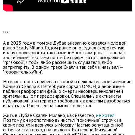
***
А в 2023 году в том же Дубае внезапно оказался молодой
рэпер Scally Milano. Годом ранее он оседлал скоротечную
волну популярности так называемого скам-рэпа — жанра с
хаотичными текстами почти без рифм, зато с аморальной
"грязюкой", чтобы либо рассмешить слушателя, либо
затриггерить. В одном треке Скалли так себя и называл —
"говоритель хуйни".
Но известность принесла с собой и нежелательное внимание.
Концерт Скалли в Петербурге сорвал ОМОН, а анонимные
паблики расфорсили фейк о смерти несовершеннолетней
зрительницы от передозировки. Специальные активисты
публиковали в интернете требования к властям разобраться
и наказать. Рэпер сел на самолет и улетел.
Жить в Дубае Скалли Милано, как известно,
не хотел
.
Поэтому он кропотливо вычистил "токсичные" строчки в
своих песнях и вернулся в Москву. Частью репутационной
отбелки стал поход на поклон к Екатерине Мизулиной.
Формально она являлась главой НКО без полномочий. На