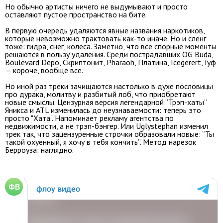
Но обычно артисты ничего не выдумывают и просто
оставляют пустое пространство на бите.
В первую очередь удаляются явные названия наркотиков,
которые невозможно трактовать как-то иначе. Но и сленг
тоже: гидра, снег, колеса. Заметно, что все спорные моменты
решаются в пользу удаления. Среди пострадавших OG Buda,
Boulevard Depo, Скриптонит, Pharaoh, Платина, Icegerert, Гуф
— короче, вообще все.
Но иной раз треки зачищаются настолько в духе пословицы
про дурака, молитву и разбитый лоб, что приобретают
новые смыслы. Цензурная версия легендарной “Трэп-хаты”
Яникса и ATL изменилась до неузнаваемости: теперь это
просто "Хата". Напоминает рекламу агентства по
недвижимости, а не трэп-бэнгер. Или Uglystephan изменил
трек так, что зацензуренные строчки образовали новые: “Ты
такой охуенный, я хочу в тебя кончить”. Метод нарезок
Берроуза: наглядно.