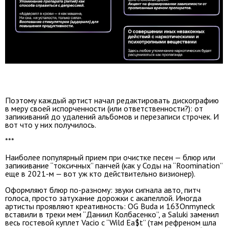
Поэтому каждый артист начал редактировать дискографию
в меру своей испорченности (или ответственности?): от
запикиваний до удалений альбомов и перезаписи строчек. И
вот что у них получилось.
***
Наиболее популярный прием при очистке песен — блюр или
запикивание “токсичных” панчей (как у Соды на “Roomination”
еще в 2021-м — вот уж кто действительно визионер).
Оформляют блюр по-разному: звуки сигнала авто, питч
голоса, просто затухание дорожки с акапеллой. Иногда
артисты проявляют креативность: OG Buda и 163Onmyneck
вставили в треки мем “Даниил Колбасенко”, а Saluki заменил
весь гостевой куплет Vacio с “Wild Ea$t” (там рефреном шла