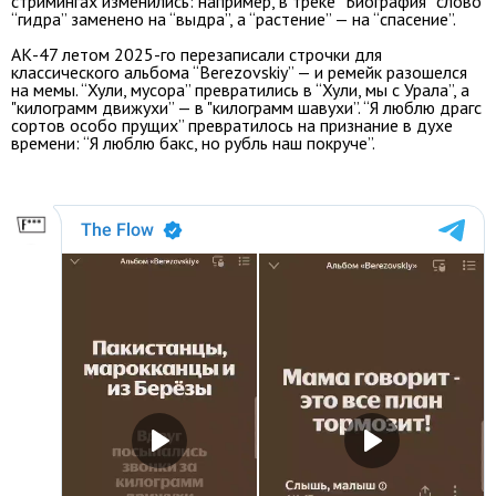
стримингах изменились: например, в треке “Биография” слово
“гидра” заменено на “выдра”, а “растение” — на “спасение”.
АК-47 летом 2025-го перезаписали строчки для
классического альбома “Berezovskiy” — и ремейк разошелся
на мемы. “Хули, мусора” превратились в “Хули, мы с Урала”, а
"килограмм движухи” — в "килограмм шавухи”. “Я люблю драгс
сортов особо прущих” превратилось на признание в духе
времени: “Я люблю бакс, но рубль наш покруче”.