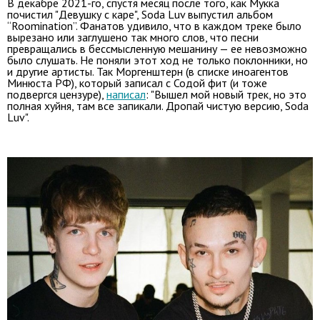
В декабре 2021-го, спустя месяц после того, как Мукка
почистил "Девушку с каре", Soda Luv выпустил альбом
“Roomination”. Фанатов удивило, что в каждом треке было
вырезано или заглушено так много слов, что песни
превращались в бессмысленную мешанину — ее невозможно
было слушать. Не поняли этот ход не только поклонники, но
и другие артисты. Так Моргенштерн (в списке иноагентов
Минюста РФ), который записал с Содой фит (и тоже
подвергся цензуре),
написал
: "Вышел мой новый трек, но это
полная хуйня, там все запикали. Дропай чистую версию, Soda
Luv".