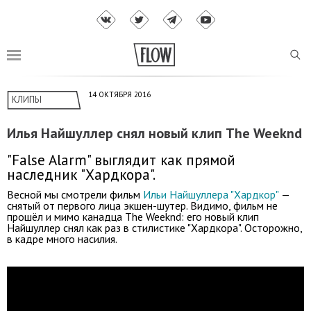
14 ОКТЯБРЯ 2016
КЛИПЫ
Илья Найшуллер снял новый клип The Weeknd
"False Alarm" выглядит как прямой
наследник "Хардкора".
Весной мы смотрели фильм
Ильи Найшуллера "Хардкор"
—
снятый от первого лица экшен-шутер. Видимо, фильм не
прошёл и мимо канадца The Weeknd: его новый клип
Найшуллер снял как раз в стилистике "Хардкора". Осторожно,
в кадре много насилия.