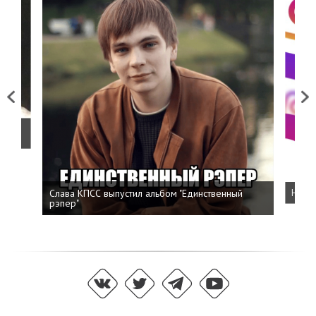
Previous
Next
о
Слава КПСС выпустил альбом "Единственный
Напис
рэпер"