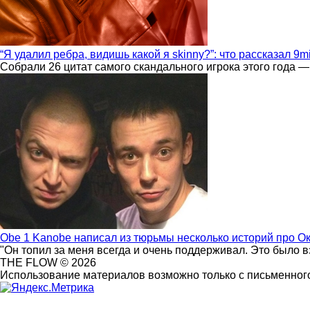
“Я удалил ребра, видишь какой я skinny?”: что рассказал 9m
Собрали 26 цитат самого скандального игрока этого года —
Obe 1 Kanobe написал из тюрьмы несколько историй про О
"Он топил за меня всегда и очень поддерживал. Это было 
THE FLOW © 2026
Использование материалов возможно только с письменного