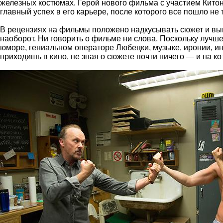
железных костюмах. Герой нового фильма с участием Китон
главный успех в его карьере, после которого все пошло не т
В рецензиях на фильмы положено надкусывать сюжет и выво
наоборот. Ни говорить о фильме ни слова. Поскольку лучше
юморе, гениальном операторе Любецки, музыке, иронии, инс
приходишь в кино, не зная о сюжете почти ничего — и на к