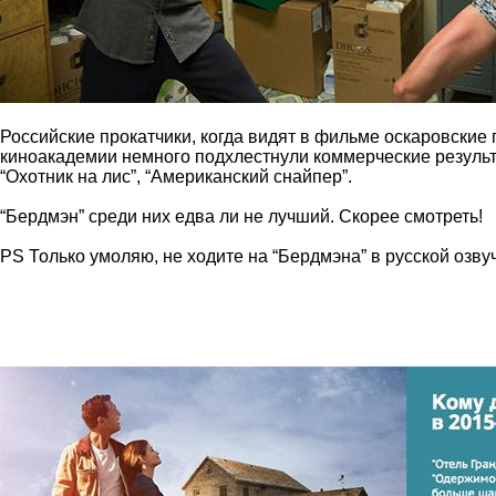
Российские прокатчики, когда видят в фильме оскаровские
киноакадемии немного подхлестнули коммерческие результ
“Охотник на лис”, “Американский снайпер”.
“Бердмэн” среди них едва ли не лучший. Скорее смотреть!
PS Только умоляю, не ходите на “Бердмэна” в русской озву