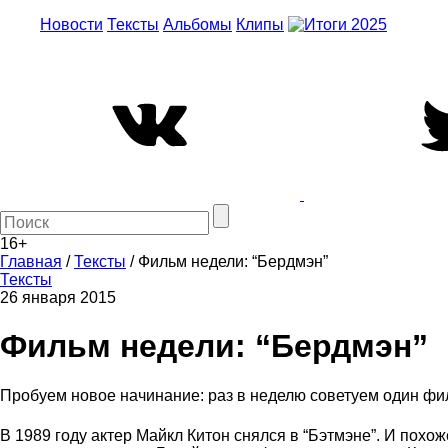
Новости
Тексты
Альбомы
Клипы
16+
Главная
/
Тексты
/
Фильм недели: “Бердмэн”
Тексты
26 января 2015
Фильм недели: “Бердмэн”
Пробуем новое начинание: раз в неделю советуем один фил
В 1989 году актер Майкл Китон снялся в “Бэтмэне”. И пох