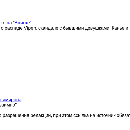
ice на “Вписке”
 о распаде Viperr, скандале с бывшими девушками, Канье и
ксимирона
взаимно"
 разрешения редакции, при этом ссылка на источник обяза