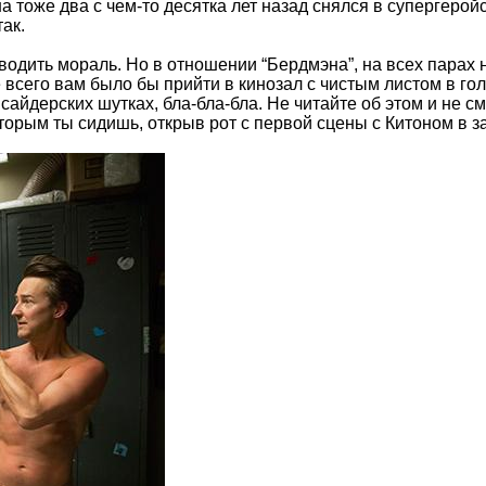
а тоже два с чем-то десятка лет назад снялся в супергеро
ак.
дить мораль. Но в отношении “Бердмэна”, на всех парах не
 всего вам было бы прийти в кинозал с чистым листом в гол
айдерских шутках, бла-бла-бла. Не читайте об этом и не см
оторым ты сидишь, открыв рот с первой сцены с Китоном в з