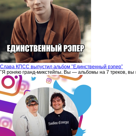
Слава КПСС выпустил альбом "Единственный рэпер"
"Я роняю гранд-микстейпы. Вы — альбомы на 7 треков, вы 