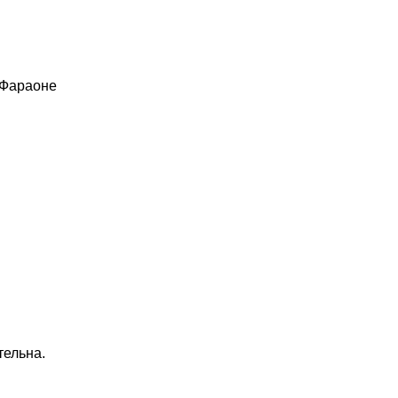
 Фараоне
тельна.