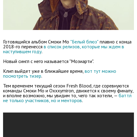
Готовящийся альбом Смоки Мо
"Белый блюз"
плавно с конца
2018-го перенесся
в список релизов, которые мы ждем в
наступившем году
.
Новый сингл с него называется "Мозиарти".
Клип выйдет уже в ближайшее время,
вот тут можно
посмотреть тизер
.
Тем временем текущий сезон Fresh Blood, где соревнуются
команды Смоки Мо и Oxxxymiron, движется к своему финалу,
и вполне возможно, мы увидим то, чего так хотели, —
баттл
не только участников, но и менторов
.