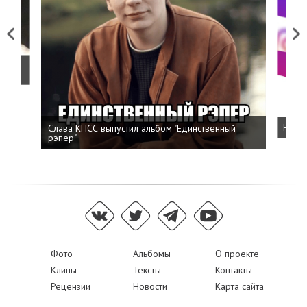
Previous
Next
о
Слава КПСС выпустил альбом "Единственный
Напис
рэпер"
Фото
Альбомы
О проекте
Клипы
Тексты
Контакты
Рецензии
Новости
Карта сайта