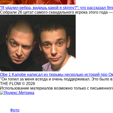
“Я удалил ребра, видишь какой я skinny?”: что рассказал 9m
Собрали 26 цитат самого скандального игрока этого года —
Obe 1 Kanobe написал из тюрьмы несколько историй про О
"Он топил за меня всегда и очень поддерживал. Это было 
THE FLOW © 2026
Использование материалов возможно только с письменного
Фото