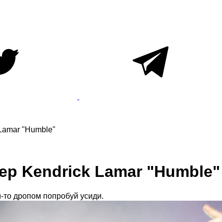
 Lamar "Humble"
ер Kendrick Lamar "Humble"
им-то дропом попробуй усиди.