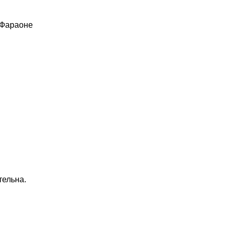
 Фараоне
тельна.