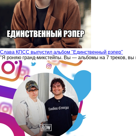
Слава КПСС выпустил альбом "Единственный рэпер"
"Я роняю гранд-микстейпы. Вы — альбомы на 7 треков, вы 