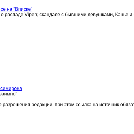
ice на “Вписке”
 о распаде Viperr, скандале с бывшими девушками, Канье и
ксимирона
взаимно"
 разрешения редакции, при этом ссылка на источник обяза