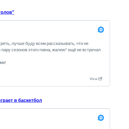
толов"
играет в баскетбол