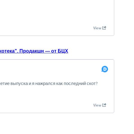
котека". Продакшн — от БЦХ