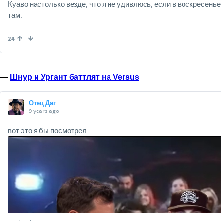
—
Шнур и Ургант баттлят на Versus