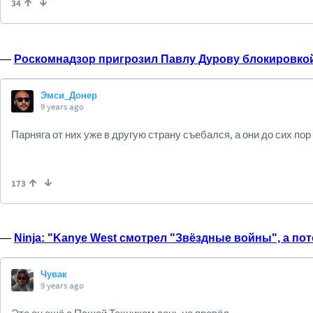
—
Роскомнадзор пригрозил Павлу Дурову блокировкой
—
Ninja: "Kanye West смотрел "Звёздные войны", а по