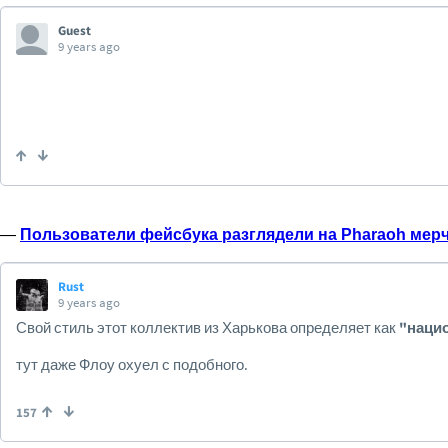
—
Пользователи фейсбука разглядели на Pharaoh мер