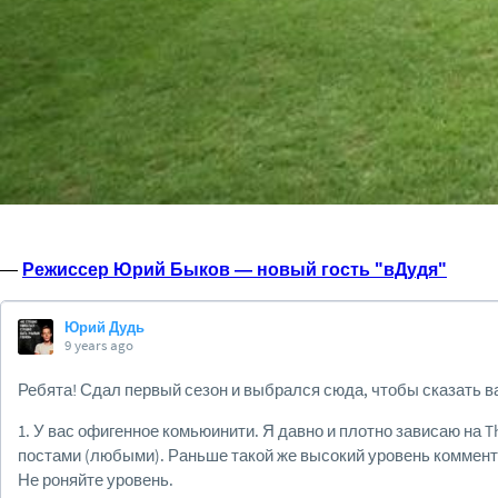
—
Режиссер Юрий Быков — новый гость "вДудя"