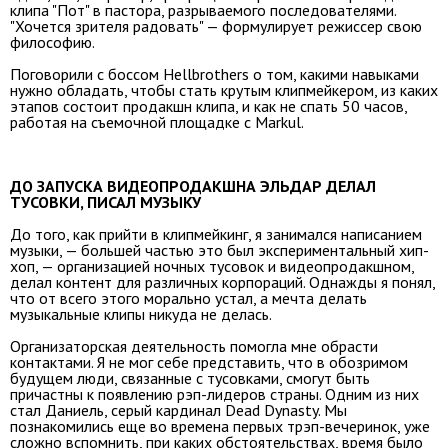
клипа "Пот" в пастора, разрываемого последователями.
"Хочется зрителя радовать" — формулирует режиссер свою
философию.
Поговорили с боссом Hellbrothers о том, какими навыками
нужно обладать, чтобы стать крутым клипмейкером, из каких
этапов состоит продакшн клипа, и как не спать 50 часов,
работая на съемочной площадке с Markul.
ДО ЗАПУСКА ВИДЕОПРОДАКШНА ЭЛЬДАР ДЕЛАЛ
ТУСОВКИ, ПИСАЛ МУЗЫКУ
До того, как прийти в клипмейкинг, я занимался написанием
музыки, — большей частью это был экспериментальный хип-
хоп, — организацией ночных тусовок и видеопродакшном,
делал контент для различных корпораций. Однажды я понял,
что от всего этого морально устал, а мечта делать
музыкальные клипы никуда не делась.
Организаторская деятельность помогла мне обрасти
контактами. Я не мог себе представить, что в обозримом
будущем люди, связанные с тусовками, смогут быть
причастны к появлению рэп-лидеров страны. Одним из них
стал Даниель, серый кардинал Dead Dynasty. Мы
познакомились еще во времена первых трэп-вечеринок, уже
сложно вспомнить, при каких обстоятельствах, время было