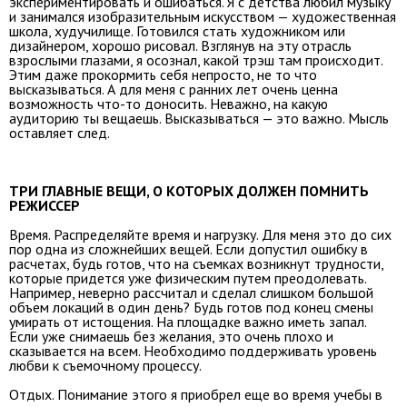
экспериментировать и ошибаться. Я с детства любил музыку
и занимался изобразительным искусством — художественная
школа, худучилище. Готовился стать художником или
дизайнером, хорошо рисовал. Взглянув на эту отрасль
взрослыми глазами, я осознал, какой трэш там происходит.
Этим даже прокормить себя непросто, не то что
высказываться. А для меня с ранних лет очень ценна
возможность что-то доносить. Неважно, на какую
аудиторию ты вещаешь. Высказываться — это важно. Мысль
оставляет след.
ТРИ ГЛАВНЫЕ ВЕЩИ, О КОТОРЫХ ДОЛЖЕН ПОМНИТЬ
РЕЖИССЕР
Время. Распределяйте время и нагрузку. Для меня это до сих
пор одна из сложнейших вещей. Если допустил ошибку в
расчетах, будь готов, что на съемках возникнут трудности,
которые придется уже физическим путем преодолевать.
Например, неверно рассчитал и сделал слишком большой
объем локаций в один день? Будь готов под конец смены
умирать от истощения. На площадке важно иметь запал.
Если уже снимаешь без желания, это очень плохо и
сказывается на всем. Необходимо поддерживать уровень
любви к съемочному процессу.
Отдых. Понимание этого я приобрел еще во время учебы в