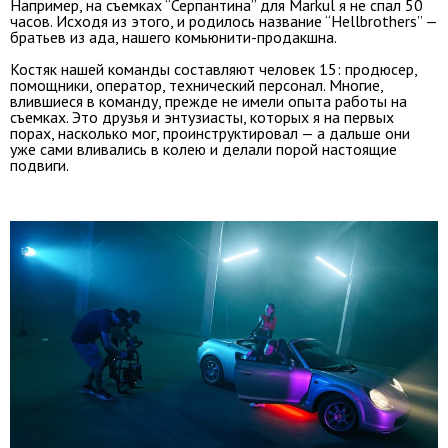
Например, на съемках “Серпантина” для Markul я не спал 50
часов. Исходя из этого, и родилось название “Нellbrothers” —
братьев из ада, нашего комьюнити-продакшна.
Костяк нашей команды составляют человек 15: продюсер,
помощники, оператор, технический персонал. Многие,
влившиеся в команду, прежде не имели опыта работы на
съемках. Это друзья и энтузиасты, которых я на первых
порах, насколько мог, проинструктировал — а дальше они
уже сами вливались в колею и делали порой настоящие
подвиги.