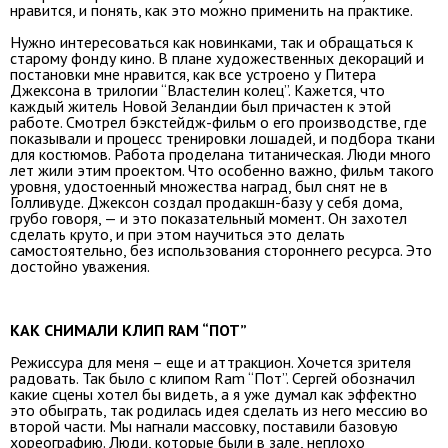
нравится, и понять, как это можно применить на практике.
Нужно интересоваться как новинками, так и обращаться к
старому фонду кино. В плане художественных декораций и
постановки мне нравится, как все устроено у Питера
Джексона в трилогии “Властелин колец”. Кажется, что
каждый житель Новой Зеландии был причастен к этой
работе. Смотрел бэкстейдж-фильм о его производстве, где
показывали и процесс тренировки лошадей, и подбора ткани
для костюмов. Работа проделана титаническая. Люди много
лет жили этим проектом. Что особенно важно, фильм такого
уровня, удостоенный множества наград, был снят не в
Голливуде. Джексон создал продакшн-базу у себя дома,
грубо говоря, — и это показательный момент. Он захотел
сделать круто, и при этом научиться это делать
самостоятельно, без использования стороннего ресурса. Это
достойно уважения.
КАК СНИМАЛИ КЛИП RAM “ПОТ”
Режиссура для меня – еще и аттракцион. Хочется зрителя
радовать. Так было с клипом Ram “Пот”. Сергей обозначил
какие сцены хотел бы видеть, а я уже думал как эффектно
это обыграть, так родилась идея сделать из него мессию во
второй части. Мы нагнали массовку, поставили базовую
хореографию. Люди, которые были в зале, неплохо