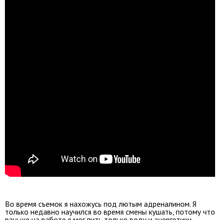
Во время съемок я нахожусь под лютым адреналином. Я
только недавно научился во время смены кушать, потому что
раньше на работе я мог пить только воду и энергетики.