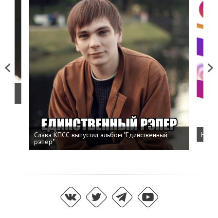
Previous
Next
о
Слава КПСС выпустил альбом "Единственный
Напис
рэпер"