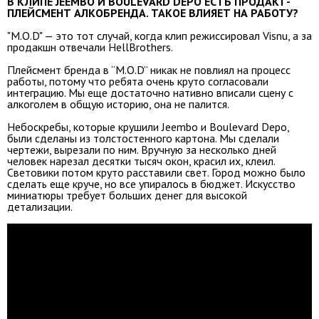
В КЛИПЕ JEEMBO И BOULEVARD DEPO ЕСТЬ ПРОДАКТ-
ПЛЕЙСМЕНТ АЛКОБРЕНДА. ТАКОЕ ВЛИЯЕТ НА РАБОТУ?
"M.O.D" — это тот случай, когда клип режиссировал Visnu, а за
продакшн отвечали HellBrothers.
Плейсмент бренда в “M.O.D” никак не повлиял на процесс
работы, потому что ребята очень круто согласовали
интеграцию. Мы еще достаточно нативно вписали сцену с
алкоголем в общую историю, она не палится.
Небоскребы, которые крушили Jeembo и Boulevard Depo,
были сделаны из толстостенного картона. Мы сделали
чертежи, вырезали по ним. Вручную за несколько дней
человек нарезал десятки тысяч окон, красил их, клеил.
Световики потом круто расставили свет. Город можно было
сделать еще круче, но все упиралось в бюджет. Искусство
миниатюры требует больших денег для высокой
детализации.