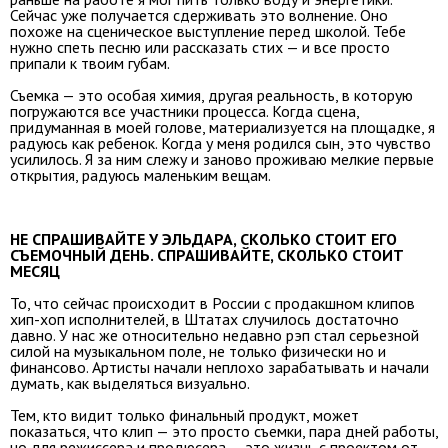
Сейчас уже получается сдерживать это волнение. Оно
похоже на сценическое выступление перед школой. Тебе
нужно спеть песню или рассказать стих — и все просто
припали к твоим губам.
Съемка — это особая химия, другая реальность, в которую
погружаются все участники процесса. Когда сцена,
придуманная в моей голове, материализуется на площадке, я
радуюсь как ребенок. Когда у меня родился сын, это чувство
усилилось. Я за ним слежу и заново проживаю мелкие первые
открытия, радуюсь маленьким вещам.
НЕ СПРАШИВАЙТЕ У ЭЛЬДАРА, СКОЛЬКО СТОИТ ЕГО
СЪЕМОЧНЫЙ ДЕНЬ. СПРАШИВАЙТЕ, СКОЛЬКО СТОИТ
МЕСЯЦ
То, что сейчас происходит в России с продакшном клипов
хип-хоп исполнителей, в Штатах случилось достаточно
давно. У нас же относительно недавно рэп стал серьезной
силой на музыкальном поле, не только физически но и
финансово. Артисты начали неплохо зарабатывать и начали
думать, как выделяться визуально.
Тем, кто видит только финальный продукт, может
показаться, что клип — это просто съемки, пара дней работы,
но для режиссера и продюсера — это жизнь с проектом от