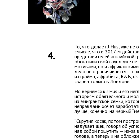
То, что делает J Hus, уже не 
смысле, что в 2017-м действ
4.
представителей английской г
обогатили свой саунд уже не
мотивами, но и африканскими
дело не ограничивается — с х
из грайма, афробита, R&B, uk
сварен только в Лондоне.
Но вернемся к J Hus и его не
историям обаятельного и мо
из эмигрантской семьи, кото
неправдами хочет заработать
лучше, конечно, на черный “м
“Скрутил косяк, потом постро
надувает щек, говоря об успе
над собой пошутить — из-за 
голове, а теперь и на обложк