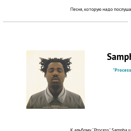
Песня, которую надо послуша
Samp
"Process
К альбому “Process” Sampha ш