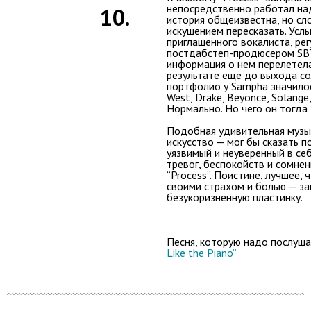
непосредственно работал над
10.
история общеизвестна, но сл
искушением пересказать. Усл
приглашенного вокалиста, ре
постдабстеп-продюсером SB
информация о нем перелетела
результате еще до выхода с
портфолио у Sampha значило
West, Drake, Beyonce, Solange
Нормально. Но чего он тогда
Подобная удивительная музык
искусство — мог бы сказать п
уязвимый и неуверенный в себ
тревог, беспокойств и сомне
“Process”. Поистине, лучшее,
своими страхом и болью — за
безукоризненную пластинку.
Песня, которую надо послуша
Like the Piano”