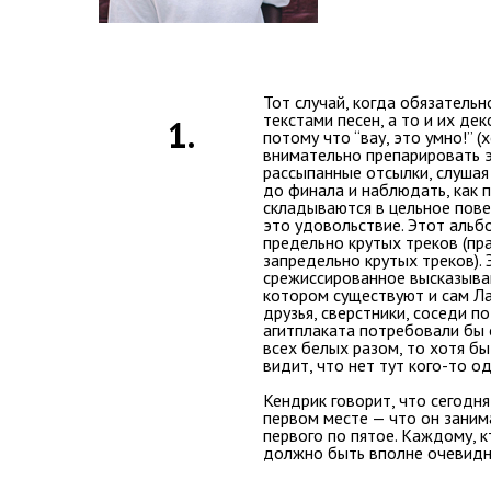
Тот случай, когда обязатель
текстами песен, а то и их дек
1.
потому что “вау, это умно!” 
внимательно препарировать э
рассыпанные отсылки, слушая 
до финала и наблюдать, как 
складываются в цельное пове
это удовольствие. Этот альб
предельно крутых треков (пра
запредельно крутых треков).
срежиссированное высказыван
котором существуют и сам Лам
друзья, сверстники, соседи п
агитплаката потребовали бы 
всех белых разом, то хотя б
видит, что нет тут кого-то о
Кендрик говорит, что сегодня
первом месте — что он занима
первого по пятое. Каждому, к
должно быть вполне очевидн