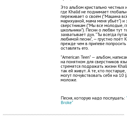
Это альбом кристально честных и
где Khalid не поднимает глобаль
переживает о своём ("Машина вс
марихуаной, мама меня убьёт") и
сверстникам ("Мы все молодые, 
школьники"). Песни о любви тут т
захватывает дух. "Ты всегда пут
любимой песни", — грустно поёт Kh
прежде чем в припеве попросить
оставлять его.
"American Teen" — альбом, напис
на понятном для сверстников язы
стремятся подражать жизни Khali
так ей живут. А те, кто постарше
могут почувствовать себя на 10 (
моложе.
Песня, которую надо послушать:
Broke"