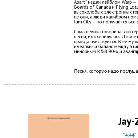
Apart” издан лейблом Warp — 
Boards of Canada и Flying Lot
высоколобых электронных ген
не они, а люди калибром поме
Jam City — но получается все
Сама певица говорила в интер
песни, вдохновлялась Джанет
правда чувствуется. В ее муз
идеальный баланс между эти
минорным R&B 90-х и аванга
Песня, которую надо послуша
Jay-
"4:44"