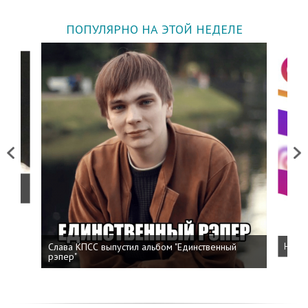
ПОПУЛЯРНО НА ЭТОЙ НЕДЕЛЕ
Previous
Next
о
Слава КПСС выпустил альбом "Единственный
Напис
рэпер"