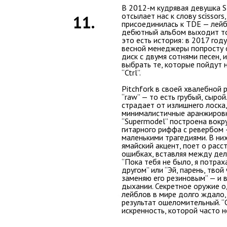
В 2012-м кудрявая девушка SZ
отсылает нас к слову scissors
11.
присоединилась к TDE — лейб
дебютный альбом выходит то
это есть история: в 2017 год
весной менеджеры попросту 
диск с двумя сотнями песен, 
выбрать те, которые пойдут н
“Ctrl”.
Pitchfork в своей хвалебной 
“raw” — то есть грубый, сырой
страдает от излишнего лоска,
минималистичные аранжировк
“Supermodel” построена вокр
гитарного риффа с ревербом —
маленькими трагедиями. В них
ямайский акцент, поет о расс
ошибках, вставляя между дел
“Пока тебя не было, я потрах
другом” или “Эй, парень, твой
заменяю его резиновым” — и 
дыхании. Секретное оружие о
лейблов в мире долго ждало,
результат ошеломительный. “C
искренность, которой часто н