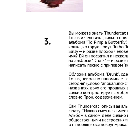
Вы можете знать Thundercat к
Lotus и человека, сильно пов
3.
альбома "To Pimp a Butterfly"
кошка, которую зовут Turbo T
Sally — и разве плохой челов
имя? Ей он посвятил и нескол
на альбоме "Drunk" — и разве
написать песню с припевом "к
Обложка альбома "Drunk", сде
Lotus, невольно напоминает 
сегодня" (Слово "апокалипсис
названиях двух его прошлых 
сильно контрастирует с доб
словно Трон, содержанием.
Сам Thundercat, описывая ал
фразу: "Нужно смеяться вмест
Альбом в самом деле сильно 
общественными настроениями
от творящегося вокруг мрака.