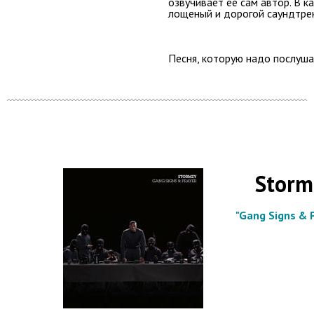
озвучивает её сам автор. В к
лощеный и дорогой саундтрек
Песня, которую надо послуша
Storm
"Gang Signs & 