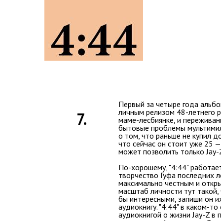
Первый за четыре года альбо
личным релизом 48-летнего рэ
7.
маме-лесбиянке, и переживан
бытовые проблемы мультимил
о том, что раньше не купил д
что сейчас он стоит уже 25 —
может позволить только Jay-
По-хорошему, "4:44" работает
творчество Гуфа последних л
максимально честным и откры
масштаб личности тут такой, 
бы интересными, запиши он их
аудиокнигу. "4:44" в каком-то
аудиокнигой о жизни Jay-Z в 