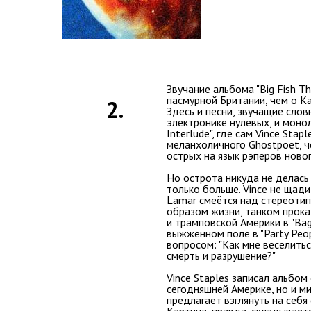
Звучание альбома "Big Fish T
пасмурной Британии, чем о Ка
2.
Здесь и песни, звучащие сло
электронике нулевых, и монол
Interlude", где сам Vince Sta
меланхоличного Ghostpoet, ч
острых на язык рэперов новог
Но острота никуда не делась 
только больше. Vince не щадит
Lamar смеётся над стереотип
образом жизни, танком прока
и трамповской Америки в "Bag
выжженном поле в "Party Peop
вопросом: "Как мне веселиться
смерть и разрушение?"
Vince Staples записал альбом
сегодняшней Америке, но и м
предлагает взглянуть на себя