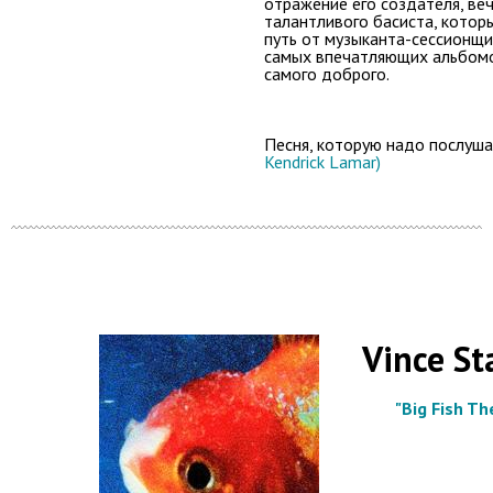
отражение его создателя, ве
талантливого басиста, котор
путь от музыканта-сессионщи
самых впечатляющих альбомо
самого доброго.
Песня, которую надо послуша
Kendrick Lamar)
Vince St
"Big Fish Th