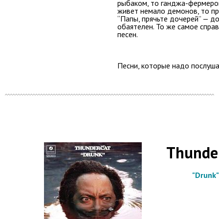
рыбаком, то ганджа-фермером
живет немало демонов, то п
“Папы, прячьте дочерей” — до
обаятелен. То же самое спра
песен.
Песни, которые надо послуш
Thunde
"Drunk"