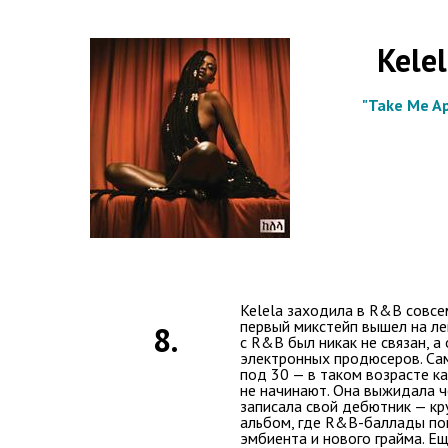
Kele
"Take Me Ap
Kelela заходила в R&B совсем
первый микстейп вышел на ле
8.
с R&B был никак не связан, а
электронных продюсеров. Са
под 30 — в таком возрасте 
не начинают. Она выжидала ч
записала свой дебютник — кр
альбом, где R&B-баллады по
эмбиента и нового грайма. Ещ