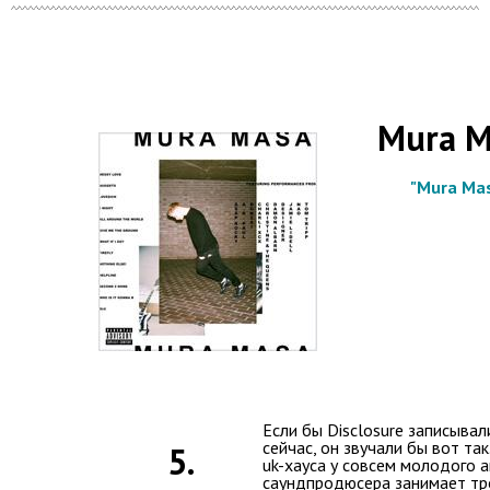
Mura M
"Mura Ma
Если бы Disclosure записыва
сейчас, он звучали бы вот так
5.
uk-хауса у совсем молодого а
саундпродюсера занимает тр