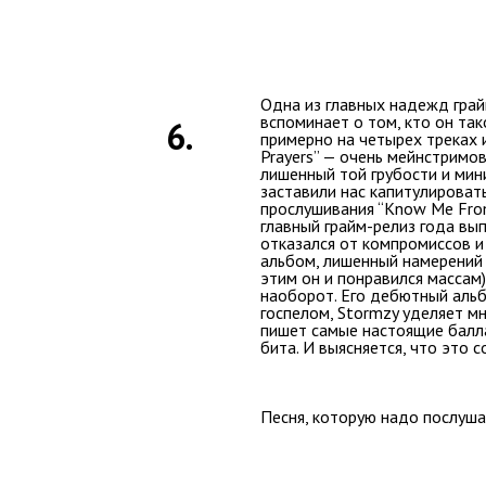
Одна из главных надежд гра
вспоминает о том, кто он так
6.
примерно на четырех треках и
Prayers” — очень мейнстримо
лишенный той грубости и мин
заставили нас капитулироват
прослушивания “Know Me From”
главный грайм-релиз года вып
отказался от компромиссов и
альбом, лишенный намерений 
этим он и понравился массам)
наоборот. Его дебютный аль
госпелом, Stormzy уделяет м
пишет самые настоящие балл
бита. И выясняется, что это с
Песня, которую надо послуша