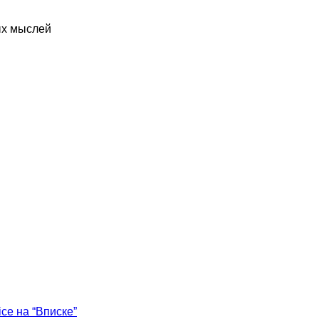
ых мыслей
ice на “Вписке”