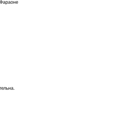
 Фараоне
тельна.