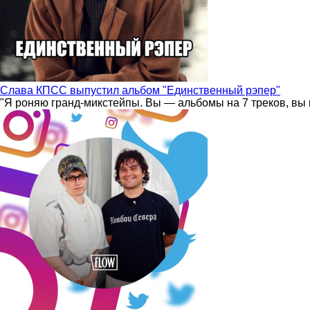
Слава КПСС выпустил альбом "Единственный рэпер"
"Я роняю гранд-микстейпы. Вы — альбомы на 7 треков, вы 