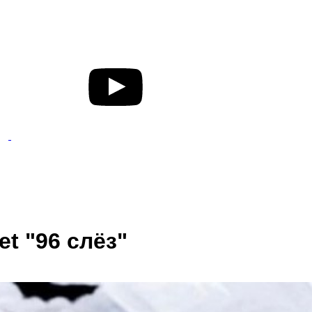
t "96 слёз"