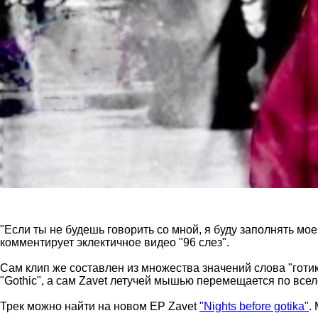
"Если ты не будешь говорить со мной, я буду заполнять мое
комментирует эклектичное видео "96 слез".
Сам клип же составлен из множества значений слова "гот
"Gothic", а сам Zavet летучей мышью перемещается по все
Трек можно найти на новом EP Zavet
"Nights before gotika"
.