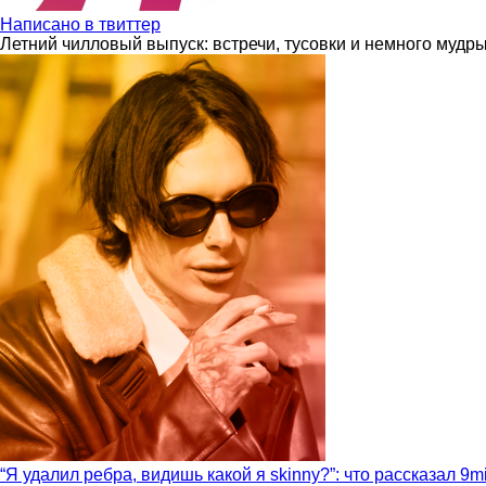
Написано в твиттер
Летний чилловый выпуск: встречи, тусовки и немного мудр
“Я удалил ребра, видишь какой я skinny?”: что рассказал 9m