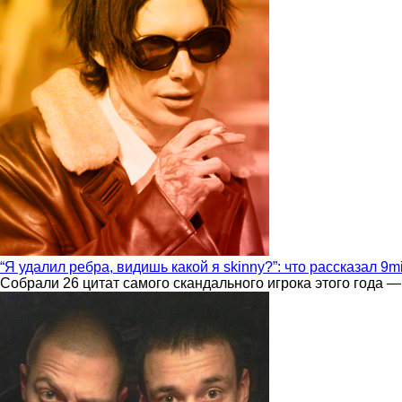
“Я удалил ребра, видишь какой я skinny?”: что рассказал 9m
Собрали 26 цитат самого скандального игрока этого года —