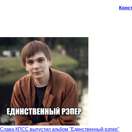
Конст
Слава КПСС выпустил альбом "Единственный рэпер"