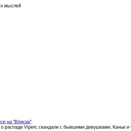
ых мыслей
ice на “Вписке”
 о распаде Viperr, скандале с бывшими девушками, Канье и