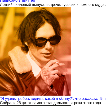
Написано в твиттер
Летний чилловый выпуск: встречи, тусовки и немного мудр
“Я удалил ребра, видишь какой я skinny?”: что рассказал 9m
Собрали 26 цитат самого скандального игрока этого года —