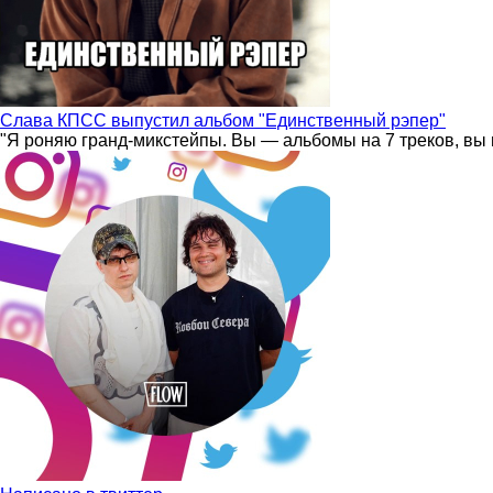
Слава КПСС выпустил альбом "Единственный рэпер"
"Я роняю гранд-микстейпы. Вы — альбомы на 7 треков, вы 