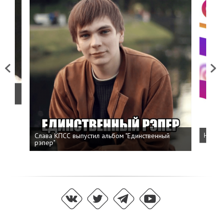
Previous
Next
о
Слава КПСС выпустил альбом "Единственный
Напис
рэпер"