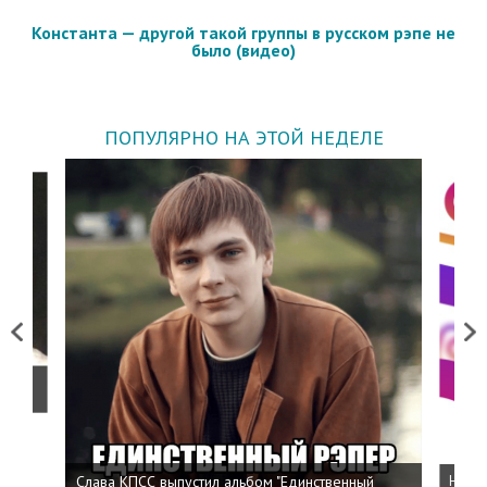
Константа — другой такой группы в русском рэпе не
было (видео)
ПОПУЛЯРНО НА ЭТОЙ НЕДЕЛЕ
Previous
Next
о
Слава КПСС выпустил альбом "Единственный
Напис