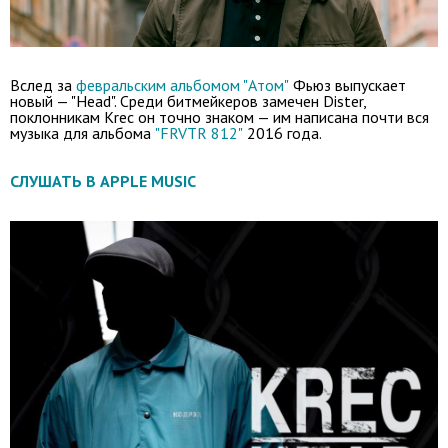
Вслед за
февральским альбомом "Атом"
Фьюз выпускает
новый — "Head". Среди битмейкеров замечен Dister,
поклонникам Krec он точно знаком — им написана почти вся
музыка для альбома
"FRVTR 812"
2016 года.
СЛУШАТЬ В APPLE MUSIC