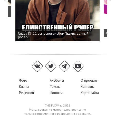
о
Слава КПСС выпустил альбом "Единственный
Напис
рэпер"
Фото
Альбомы
О проекте
Клипы
Тексты
Контакты
Рецензии
Новости
Карта сайта
THE FLOW © 2026
Использование материалов возможно
только с письменного разрешения редакции,