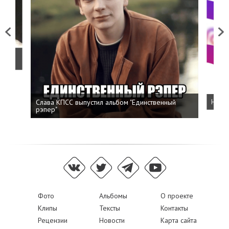
Previous
Next
о
Слава КПСС выпустил альбом "Единственный
Напис
рэпер"
Фото
Альбомы
О проекте
Клипы
Тексты
Контакты
Рецензии
Новости
Карта сайта