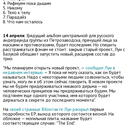
4. Рифмуем пока дышим
5. Никому
6. Тело к телу
7. Парадайз
8. Что нам осталось
14 апреля:
Грядущий альбом центральной для русского
андеграунда группы из Петрозаводска, прячущей лица за
масками и противогазами, будет последним. Но спешить
расстраиваться фэнам не стоит: закрыв старый проект, Луи с
Базукой обещают запустить новый, расширив состав до
трио.
"Мы планируем открыть новый проект, —
сообщил Луи в
недавнем интервью
. — Я пока не могу сказать, как он будет
называться. Надо с некоторыми людьми созвониться, чтобы
узнать, могу ли я об этом сейчас говорить. В новом проекте
мы не будем придерживаться никакого дерьма — но
человеческих принципов мы придерживаться будем. Мы
подтянем еще одного участника, имя которого будет
держаться в секрете до последнего момента".
На
своей странице ВКонтакте Луи раскрыл
первые
подробности EP, выход которого состоится весной. На
обложке — могильная плита, название будет
соответствующее случаю: "The End".