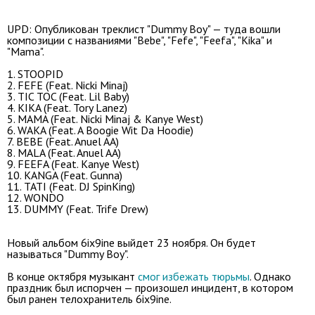
UPD: Опубликован треклист "Dummy Boy" — туда вошли
композиции с названиями "Bebe", "Fefe", "Feefa", "Kika" и
"Mama".
1. STOOPID
2. FEFE (Feat. Nicki Minaj)
3. TIC TOC (Feat. Lil Baby)
4. KIKA (Feat. Tory Lanez)
5. MAMA (Feat. Nicki Minaj & Kanye West)
6. WAKA (Feat. A Boogie Wit Da Hoodie)
7. BEBE (Feat. Anuel AA)
8. MALA (Feat. Anuel AA)
9. FEEFA (Feat. Kanye West)
10. KANGA (Feat. Gunna)
11. TATI (Feat. DJ SpinKing)
12. WONDO
13. DUMMY (Feat. Trife Drew)
Новый альбом 6ix9ine выйдет 23 ноября. Он будет
называться "Dummy Boy".
В конце октября музыкант
смог избежать тюрьмы
. Однако
праздник был испорчен — произошел инцидент, в котором
был ранен телохранитель 6ix9ine.