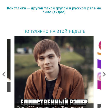
Константа — другой такой группы в русском рэпе не
было (видео)
ПОПУЛЯРНО НА ЭТОЙ НЕДЕЛЕ
Previous
Next
о
Слава КПСС выпустил альбом "Единственный
Напис