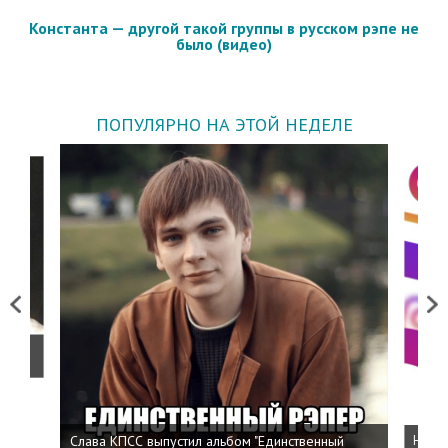
Константа — другой такой группы в русском рэпе не
было (видео)
ПОПУЛЯРНО НА ЭТОЙ НЕДЕЛЕ
Previous
Next
о
Слава КПСС выпустил альбом "Единственный
Напис