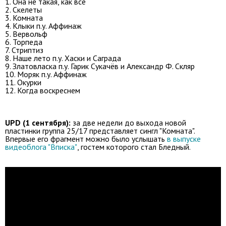
1. Она не такая, как все
2. Скелеты
3. Комната
4. Клыки п.у. Аффинаж
5. Вервольф
6. Торпеда
7. Стриптиз
8. Наше лето п.у. Хаски и Саграда
9. Златовласка п.у. Гарик Сукачёв и Александр Ф. Скляр
10. Моряк п.у. Аффинаж
11. Окурки
12. Когда воскреснем
UPD (1 сентября):
за две недели до выхода новой
пластинки группа 25/17 представляет сингл "Комната".
Впервые его фрагмент можно было услышать
в выпуске
видеоблога "Вписка"
, гостем которого стал Бледный.