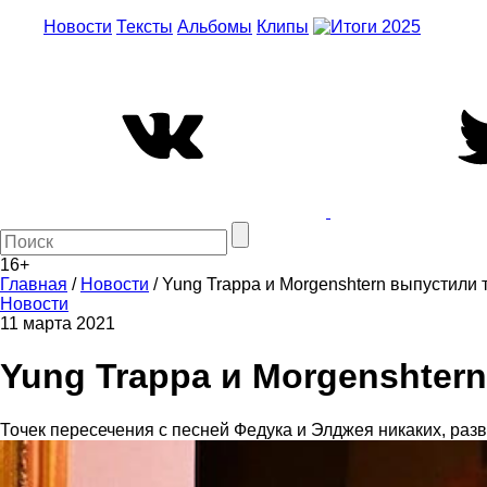
Новости
Тексты
Альбомы
Клипы
16+
Главная
/
Новости
/
Yung Trappa и Morgenshtern выпустили 
Новости
11 марта 2021
Yung Trappa и Morgenshter
Точек пересечения с песней Федука и Элджея никаких, разве