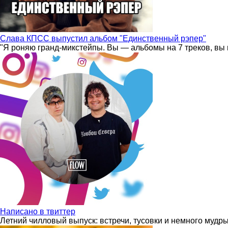
Слава КПСС выпустил альбом "Единственный рэпер"
"Я роняю гранд-микстейпы. Вы — альбомы на 7 треков, вы 
Написано в твиттер
Летний чилловый выпуск: встречи, тусовки и немного мудр