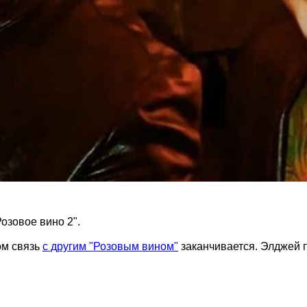
озовое вино 2".
ом связь
с другим "Розовым вином"
заканчивается. Элджей п