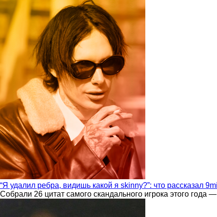
“Я удалил ребра, видишь какой я skinny?”: что рассказал 9m
Собрали 26 цитат самого скандального игрока этого года —