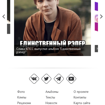
Previous
Next
о
Слава КПСС выпустил альбом "Единственный
Напис
рэпер"
Фото
Альбомы
О проекте
Клипы
Тексты
Контакты
Рецензии
Новости
Карта сайта