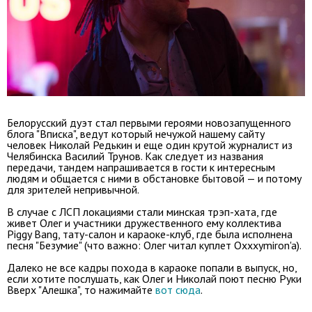
Белорусский дуэт стал первыми героями новозапущенного
блога "Вписка", ведут который нечужой нашему сайту
человек Николай Редькин и еще один крутой журналист из
Челябинска Василий Трунов. Как следует из названия
передачи, тандем напрашивается в гости к интересным
людям и общается с ними в обстановке бытовой — и потому
для зрителей непривычной.
В случае с ЛСП локациями стали минская трэп-хата, где
живет Олег и участники дружественного ему коллектива
Piggy Bang, тату-салон и караоке-клуб, где была исполнена
песня "Безумие" (что важно: Олег читал куплет Oxxxymiron'a).
Далеко не все кадры похода в караоке попали в выпуск, но,
если хотите послушать, как Олег и Николай поют песню Руки
Вверх "Алешка", то нажимайте
вот сюда
.