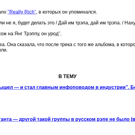
lano
"Really Rich"
, в которых он упоминался.
 не я, будет делать это / Дай им трэпа, дай им трэпа. / Нах
хож на Янг Трэппу, он урод".
. Она сказала, что после трека с того же альбома, в котор
или.
В ТЕМУ
 вышел — и стал главным инфоповодом в индустрии”. 
анта — другой такой группы в русском рэпе не было (