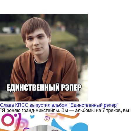
Слава КПСС выпустил альбом "Единственный рэпер"
"Я роняю гранд-микстейпы. Вы — альбомы на 7 треков, вы 