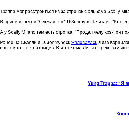
Трэппа мог расстроиться из-за строчек с альбома Scally Mi
В припеве песни "Сделай это" 163onmyneck читает: "Кто, если
А у Scally Milano там есть строчка: "Продал челу крэк, он по
Ранее на Скалли и 163onmyneck
жаловалась
Лиза Корнилова
соцсетях от незнакомцев. В итоге имя Лизы в треке замьют
Yung Trappa: “Я
Конст