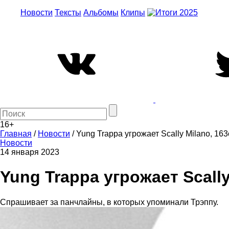
Новости
Тексты
Альбомы
Клипы
16+
Главная
/
Новости
/
Yung Trappa угрожает Scally Milano, 1
Новости
14 января 2023
Yung Trappa угрожает Scall
Спрашивает за панчлайны, в которых упоминали Трэппу.