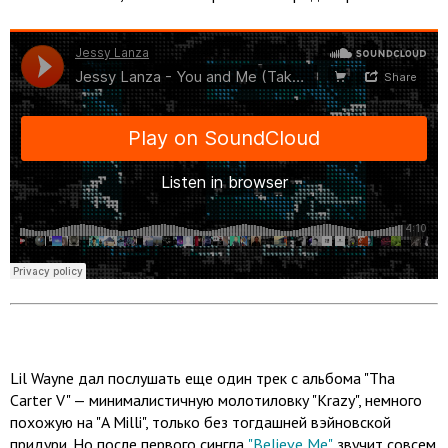
Lil Wayne дал послушать еще один трек с альбома "Tha
Carter V" — минималистичную молотиловку "Krazy", немного
похожую на "A Milli", только без тогдашней вэйновской
придури. Но после первого сингла
"Believe Me"
звучит совсем