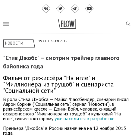
19 СЕНТЯБРЯ 2015
НОВОСТИ
"Стив Джобс" — смотрим трейлер главного
байопика года
Фильм от режиссёра "На игле" и
"Миллионера из трущоб" и сценариста
"Социальной сети"
В роли Стива Джобса — Майкл Фассбендер, сценарий писал
Аарон Соркин ("Социальная сеть", сериал "Новости"), в
режиссёрском кресле — Дэнни Бойл, человек, снявший
оскароносного "Миллионера из трущоб" и культовый "На
игле", сиквел к которому
уже находится в разработке
.
Премьера "Джобса" в России назначена на 12 ноября 2015
года.