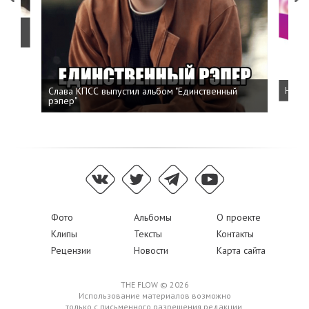
о
Слава КПСС выпустил альбом "Единственный
Напис
рэпер"
Фото
Альбомы
О проекте
Клипы
Тексты
Контакты
Рецензии
Новости
Карта сайта
THE FLOW © 2026
Использование материалов возможно
только с письменного разрешения редакции,