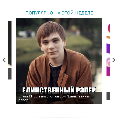
ПОПУЛЯРНО НА ЭТОЙ НЕДЕЛЕ
Previous
Next
о
Слава КПСС выпустил альбом "Единственный
Напис
рэпер"