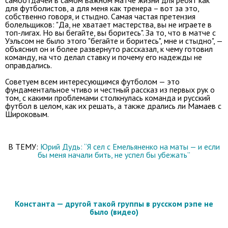
для футболистов, а для меня как тренера – вот за это,
собственно говоря, и стыдно. Самая частая претензия
болельщиков: "Да, не хватает мастерства, вы не играете в
топ-лигах. Но вы бегайте, вы боритесь". За то, что в матче с
Уэльсом не было этого "бегайте и боритесь", мне и стыдно", —
объяснил он и более развернуто рассказал, к чему готовил
команду, на что делал ставку и почему его надежды не
оправдались.
Советуем всем интересующимся футболом — это
фундаментальное чтиво и честный рассказ из первых рук о
том, с какими проблемами столкнулась команда и русский
футбол в целом, как их решать, а также дрались ли Мамаев с
Широковым.
В ТЕМУ:
Юрий Дудь: “Я сел с Емельяненко на маты — и если
бы меня начали бить, не успел бы убежать”
Константа — другой такой группы в русском рэпе не
было (видео)