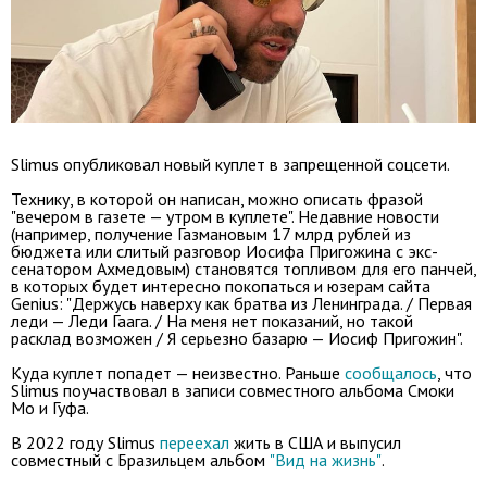
Slimus опубликовал новый куплет в запрещенной соцсети.
Технику, в которой он написан, можно описать фразой
"вечером в газете — утром в куплете". Недавние новости
(например, получение Газмановым 17 млрд рублей из
бюджета или слитый разговор Иосифа Пригожина с экс-
сенатором Ахмедовым) становятся топливом для его панчей,
в которых будет интересно покопаться и юзерам сайта
Genius: "Держусь наверху как братва из Ленинграда. / Первая
леди — Леди Гаага. / На меня нет показаний, но такой
расклад возможен / Я серьезно базарю — Иосиф Пригожин".
Куда куплет попадет — неизвестно. Раньше
сообщалось
, что
Slimus поучаствовал в записи совместного альбома Смоки
Мо и Гуфа.
В 2022 году Slimus
переехал
жить в США и выпусил
совместный с Бразильцем альбом
"Вид на жизнь"
.