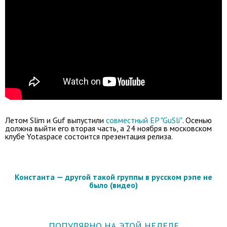
Летом Slim и Guf выпустили
совместный EP "GuSli"
. Осенью
должна выйти его вторая часть, а 24 ноября в московском
клубе Yotaspace состоится презентация релиза.
Константа — другой такой группы в русском рэпе не
было (видео)
ПОПУЛЯРНО НА ЭТОЙ НЕДЕЛЕ