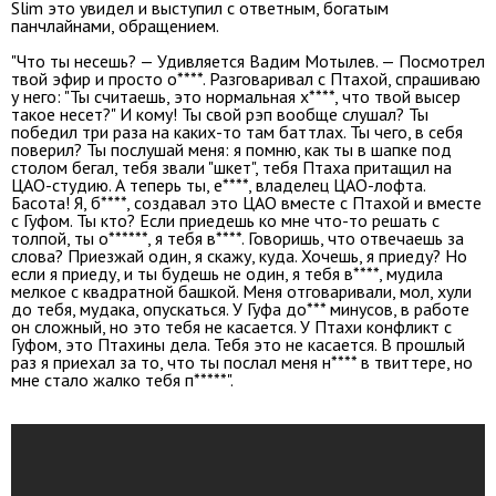
Slim это увидел и выступил с ответным, богатым
панчлайнами, обращением.
"Что ты несешь? — Удивляется Вадим Мотылев. — Посмотрел
твой эфир и просто о****. Разговаривал с Птахой, спрашиваю
у него: "Ты считаешь, это нормальная х****, что твой высер
такое несет?" И кому! Ты свой рэп вообще слушал? Ты
победил три раза на каких-то там баттлах. Ты чего, в себя
поверил? Ты послушай меня: я помню, как ты в шапке под
столом бегал, тебя звали "шкет", тебя Птаха притащил на
ЦАО-студию. А теперь ты, е****, владелец ЦАО-лофта.
Басота! Я, б****, создавал это ЦАО вместе с Птахой и вместе
с Гуфом. Ты кто? Если приедешь ко мне что-то решать с
толпой, ты о******, я тебя в****. Говоришь, что отвечаешь за
слова? Приезжай один, я скажу, куда. Хочешь, я приеду? Но
если я приеду, и ты будешь не один, я тебя в****, мудила
мелкое с квадратной башкой. Меня отговаривали, мол, хули
до тебя, мудака, опускаться. У Гуфа до*** минусов, в работе
он сложный, но это тебя не касается. У Птахи конфликт с
Гуфом, это Птахины дела. Тебя это не касается. В прошлый
раз я приехал за то, что ты послал меня н**** в твиттере, но
мне стало жалко тебя п*****".