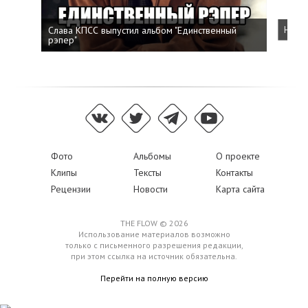
Слава КПСС выпустил альбом "Единственный
Напис
рэпер"
Фото
Альбомы
О проекте
Клипы
Тексты
Контакты
Рецензии
Новости
Карта сайта
THE FLOW © 2026
Использование материалов возможно
только с письменного разрешения редакции,
при этом ссылка на источник обязательна.
Перейти на полную версию