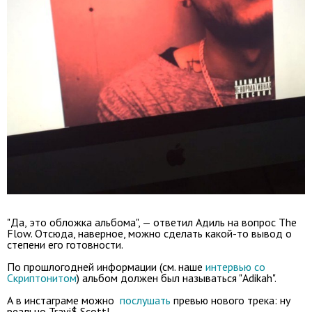
"Да, это обложка альбома", — ответил Адиль на вопрос The
Flow. Отсюда, наверное, можно сделать какой-то вывод о
степени его готовности.
По прошлогодней информации (см. наше
интервью со
Скриптонитом
) альбом должен был называться "Adikah".
А в инстаграме можно
послушать
превью нового трека: ну
реально Travi$ Scott!