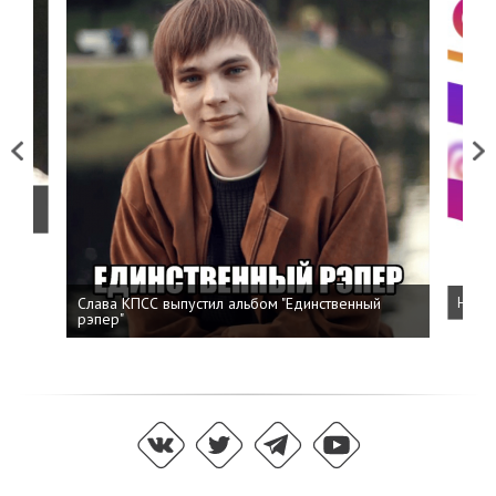
Previous
Next
о
Слава КПСС выпустил альбом "Единственный
Напис
рэпер"