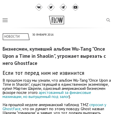
30 ЯНВАРЯ 2016
НОВОСТИ
Бизнесмен, купивший альбом Wu-Tang "Once
Upon a Time in Shaolin", угрожает вырезать с
него Ghostface
Если тот перед ним не извинится
В прошлом году мы узнали, что альбом Wu-Tang "Once Upon a
Time in Shaolin", существующий в единственном экземпляре,
купил Мартин Шкрели, одиозный американский бизнесмен
(вскоре после этого
арестованный за финансовые
махинации, но выпущенный под залог
).
На прошлой неделе американский таблоид TMZ
спросил у
Ghostface
, что он думает по этому поводу. Ghost назвал
Шкрели "говнюком" и заявил, что тот должен выложить