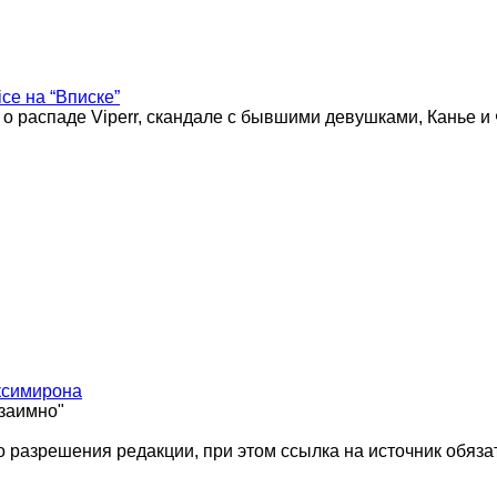
ice на “Вписке”
 о распаде Viperr, скандале с бывшими девушками, Канье и
ксимирона
взаимно"
 разрешения редакции, при этом ссылка на источник обяза