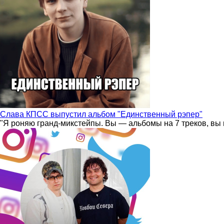
Слава КПСС выпустил альбом "Единственный рэпер"
"Я роняю гранд-микстейпы. Вы — альбомы на 7 треков, вы 