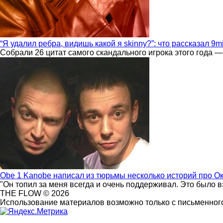
“Я удалил ребра, видишь какой я skinny?”: что рассказал 9m
Собрали 26 цитат самого скандального игрока этого года —
Obe 1 Kanobe написал из тюрьмы несколько историй про О
"Он топил за меня всегда и очень поддерживал. Это было 
THE FLOW © 2026
Использование материалов возможно только с письменного