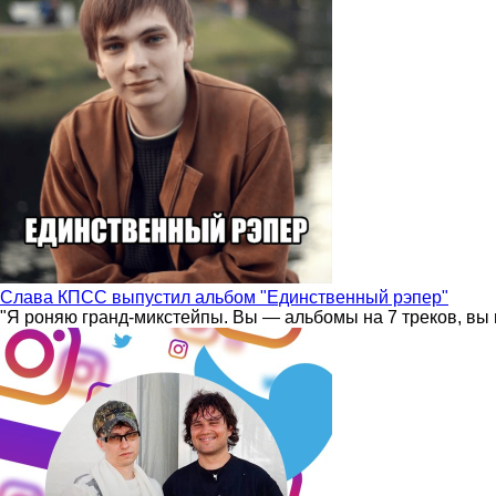
Слава КПСС выпустил альбом "Единственный рэпер"
"Я роняю гранд-микстейпы. Вы — альбомы на 7 треков, вы 