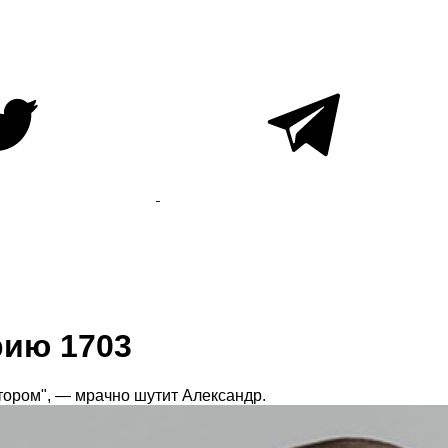
рию 1703
тором", — мрачно шутит Александр.