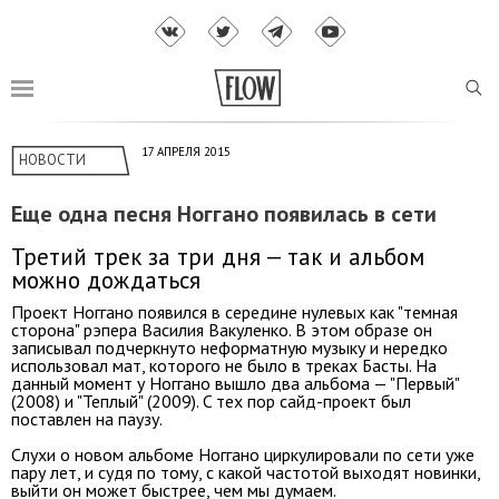
17 АПРЕЛЯ 2015
НОВОСТИ
Еще одна песня Ноггано появилась в сети
Третий трек за три дня — так и альбом
можно дождаться
Проект Ноггано появился в середине нулевых как "темная
сторона" рэпера Василия Вакуленко. В этом образе он
записывал подчеркнуто неформатную музыку и нередко
использовал мат, которого не было в треках Басты. На
данный момент у Ноггано вышло два альбома — "Первый"
(2008) и "Теплый" (2009). C тех пор сайд-проект был
поставлен на паузу.
Слухи о новом альбоме Ноггано циркулировали по сети уже
пару лет, и судя по тому, с какой частотой выходят новинки,
выйти он может быстрее, чем мы думаем.