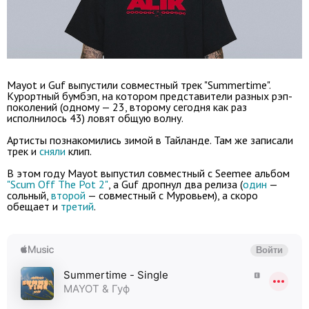
Mayot и Guf выпустили совместный трек "Summertime".
Курортный бумбэп, на котором представители разных рэп-
поколений (одному — 23, второму сегодня как раз
исполнилось 43) ловят общую волну.
Артисты познакомились зимой в Тайланде. Там же записали
трек и
сняли
клип.
В этом году Mayot выпустил совместный с Seemee альбом
"Scum Off The Pot 2"
, а Guf дропнул два релиза (
один
—
сольный,
второй
— совместный с Муровьем), а скоро
обещает и
третий
.