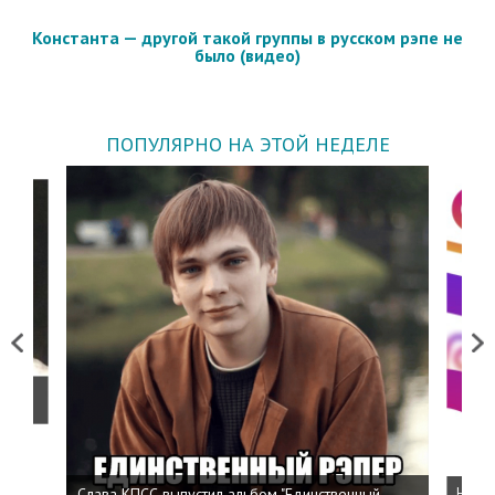
Константа — другой такой группы в русском рэпе не
было (видео)
ПОПУЛЯРНО НА ЭТОЙ НЕДЕЛЕ
Previous
Next
о
Слава КПСС выпустил альбом "Единственный
Напис