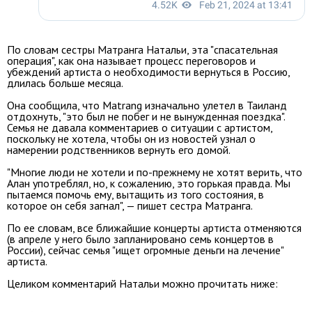
По словам сестры Матранга Натальи, эта "спасательная
операция", как она называет процесс переговоров и
убеждений артиста о необходимости вернуться в Россию,
длилась больше месяца.
Она сообщила, что Matrang изначально улетел в Таиланд
отдохнуть, "это был не побег и не вынужденная поездка".
Семья не давала комментариев о ситуации с артистом,
поскольку не хотела, чтобы он из новостей узнал о
намерении родственников вернуть его домой.
"Многие люди не хотели и по-прежнему не хотят верить, что
Алан употреблял, но, к сожалению, это горькая правда. Мы
пытаемся помочь ему, вытащить из того состояния, в
которое он себя загнал", — пишет сестра Матранга.
По ее словам, все ближайшие концерты артиста отменяются
(в апреле у него было запланировано семь концертов в
России), сейчас семья "ищет огромные деньги на лечение"
артиста.
Целиком комментарий Натальи можно прочитать ниже: