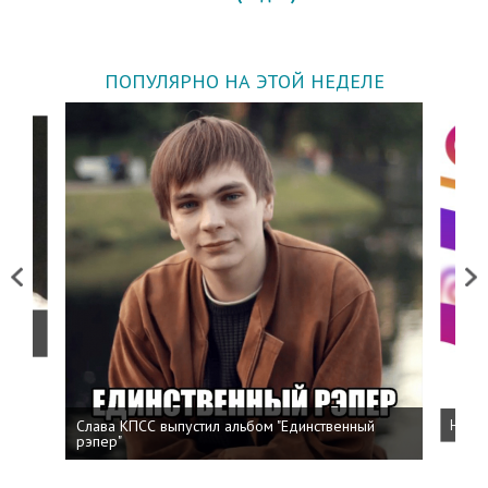
ПОПУЛЯРНО НА ЭТОЙ НЕДЕЛЕ
Previous
Next
о
Слава КПСС выпустил альбом "Единственный
Напис
рэпер"