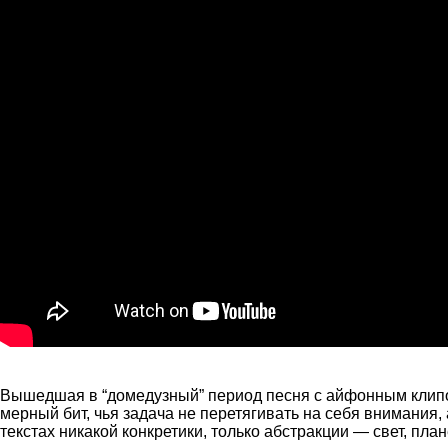
Вышедшая в “домедузный” период песня с айфонным клипом
мерный бит, чья задача не перетягивать на себя внимания,
текстах никакой конкретики, только абстракции — свет, план