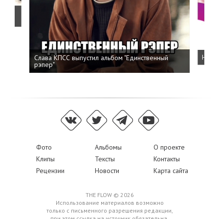
о
Слава КПСС выпустил альбом "Единственный
Напис
рэпер"
Фото
Альбомы
О проекте
Клипы
Тексты
Контакты
Рецензии
Новости
Карта сайта
THE FLOW © 2026
Использование материалов возможно
только с письменного разрешения редакции,
при этом ссылка на источник обязательна.