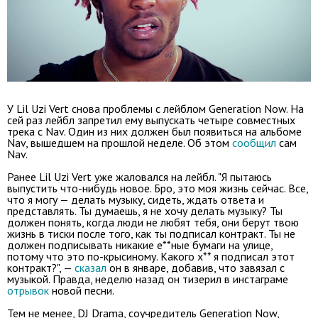
У Lil Uzi Vert снова проблемы с лейблом Generation Now. На
сей раз лейбл запретил ему выпускать четыре совместных
трека с Nav. Один из них должен был появиться на альбоме
Nav, вышедшем на прошлой неделе. Об этом
сообщил
сам
Nav.
Ранее Lil Uzi Vert уже жаловался на лейбл. "Я пытаюсь
выпустить что-нибудь новое. Бро, это моя жизнь сейчас. Все,
что я могу — делать музыку, сидеть, ждать ответа и
представлять. Ты думаешь, я не хочу делать музыку? Ты
должен понять, когда люди не любят тебя, они берут твою
жизнь в тиски после того, как ты подписал контракт. Ты не
должен подписывать никакие е**ные бумаги на улице,
потому что это по-крысиному. Какого х** я подписал этот
контракт?", —
сказал
он в январе, добавив, что завязал с
музыкой. Правда, неделю назад он тизерил в инстаграме
отрывок
новой песни.
Тем не менее, DJ Drama, соучредитель Generation Now,