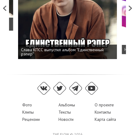
Previous
Next
о
Слава КПСС выпустил альбом "Единственный
Напис
рэпер"
Фото
Альбомы
О проекте
Клипы
Тексты
Контакты
Рецензии
Новости
Карта сайта
THE FLOW © 2026