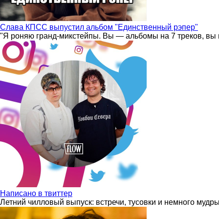
Слава КПСС выпустил альбом "Единственный рэпер"
"Я роняю гранд-микстейпы. Вы — альбомы на 7 треков, вы 
Написано в твиттер
Летний чилловый выпуск: встречи, тусовки и немного мудр