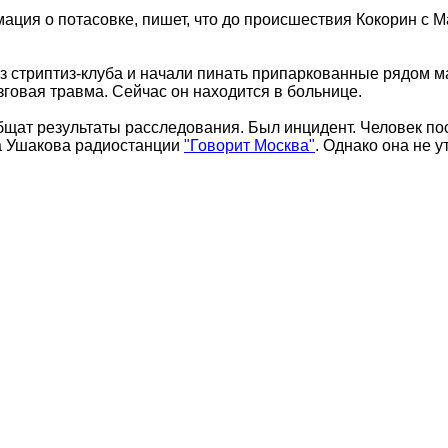
ация о потасовке, пишет, что до происшествия Кокорин с
з стриптиз-клуба и начали пинать припаркованные рядом м
зговая травма. Сейчас он находится в больнице.
ат результаты расследования. Был инцидент. Человек пос
га Ушакова радиостанции
"Говорит Москва"
. Однако она не у