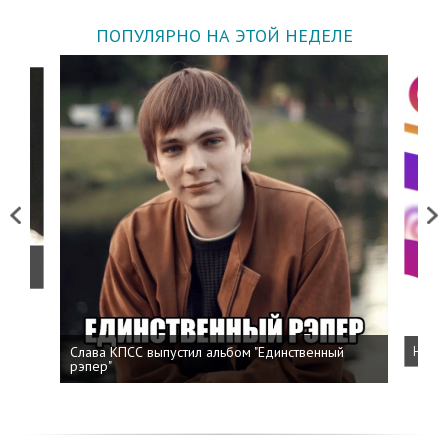
ПОПУЛЯРНО НА ЭТОЙ НЕДЕЛЕ
Previous
Next
о
Слава КПСС выпустил альбом "Единственный
Напис
рэпер"