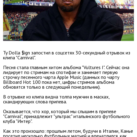
Ty Dolla $ign запостил в соцсетях 30-секундный отрывок из
клипа "Carnival".
Песня стала главным хитом альбома "Vultures I". Сейчас она
лидирует по стримам на спотифае и занимает первую
строчку песенного чарта Apple Music (данных по чарту
Billboard Hot 100 пока нет, цифры стримов альбома
обновятся только в следующий понедельник).
В отрывке из клипа видна толпа мужчин в масках,
скандирующих слова припева.
Оказывается, что хор, который мы слышим в припеве
"Carnival", принадлежит "ультрас" итальянского футбольного
клуба "Интер".
Как это произошло: прошлым летом, будучи в Италии, Канье
посетил несколько футбольных матчей и впечатлился, как