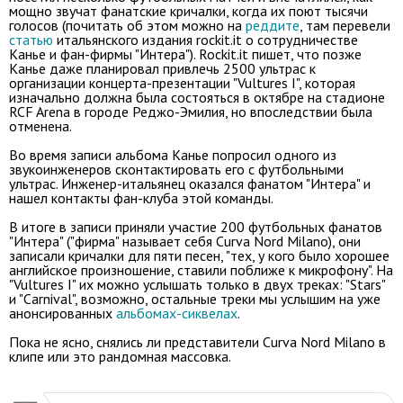
мощно звучат фанатские кричалки, когда их поют тысячи
голосов (почитать об этом можно на
реддите
, там перевели
статью
итальянского издания rockit.it о сотрудничестве
Канье и фан-фирмы "Интера"). Rockit.it пишет, что позже
Канье даже планировал привлечь 2500 ультрас к
организации концерта-презентации "Vultures I", которая
изначально должна была состояться в октябре на стадионе
RCF Arena
в городе Реджо-Эмилия, но впоследствии была
отменена.
Во время записи альбома Канье попросил одного из
звукоинженеров сконтактировать его с футбольными
ультрас. Инженер-итальянец оказался фанатом "Интера" и
нашел контакты фан-клуба этой команды.
В итоге в записи приняли участие 200 футбольных фанатов
"Интера" ("фирма" называет себя Curva Nord Milano), они
записали кричалки для пяти песен, "тех, у кого было хорошее
английское произношение, ставили поближе к микрофону". На
"Vultures I" их можно услышать только в двух треках: "Stars"
и "Carnival", возможно, остальные треки мы услышим на уже
анонсированных
альбомах-сиквелах
.
Пока не ясно, снялись ли представители Curva Nord Milano в
клипе или это рандомная массовка.