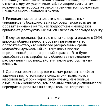
отмены в другом увеличивается), то скорее всего, этим
исполнителем вообще не захотят заниматься промоутеры.
Слишком много накладок и рисков.
3. Региональные органы власти в лице конкретных
чиновников (у большинства из которых также есть дети)
обратят внимание на то, как подросткам и молодёжи
прививают деструктивные смыслы через аморальную музыку.
4. В случае придания факта отмены концерта огласке в СМИ,
широкая общественность обратит внимание на то
обстоятельство, что наиболее раскрученный среди
молодёжи музыкальный контент носит вполне
определенный деградационный характер. Это будет
способствовать выработке у общества методологии
распознания и противодействия таким деструктивным
влияниям.
5. Организаторам концертов и самим рэперам придётся
задумываться о том, какие смыслы они транслируют
массовой аудитории через свою музыку. Чем больше
отменённых концертов, тем больший стимул у исполнителей
переориентироваться на созидательное творчество.
В ТЕМУ
Родители Нижнего Новгорода против рэп-концертов: