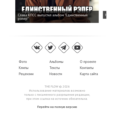
Слава КПСС выпустил альбом "Единственный
Напис
рэпер"
Фото
Альбомы
О проекте
Клипы
Тексты
Контакты
Рецензии
Новости
Карта сайта
THE FLOW © 2026
Использование материалов возможно
только с письменного разрешения редакции,
при этом ссылка на источник обязательна.
Перейти на полную версию