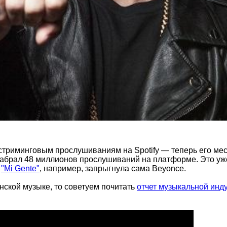
 стриминговым прослушиваниям на Spotify — теперь его мес
абрал 48 миллионов прослушиваний на платформе. Это уже
а
"Mi Gente"
, например, запрыгнула сама Beyonce.
нской музыке, то советуем почитать
отчет музыкальной инду