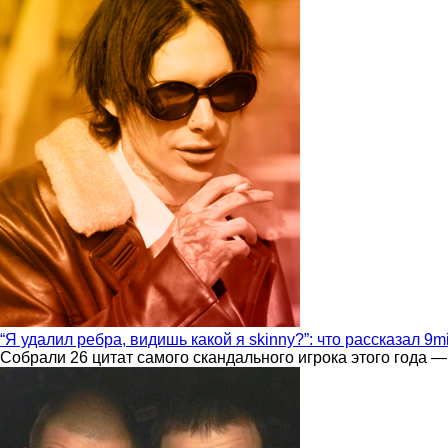
“Я удалил ребра, видишь какой я skinny?”: что рассказал 9m
Собрали 26 цитат самого скандального игрока этого года —