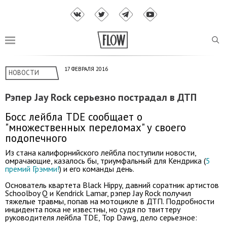
17 ФЕВРАЛЯ 2016
НОВОСТИ
Рэпер Jay Rock серьезно пострадал в ДТП
Босс лейбла TDE сообщает о
"множественных переломах" у своего
подопечного
Из стана калифорнийского лейбла поступили новости,
омрачающие, казалось бы, триумфальный для Кендрика (
5
премий Грэмми!
) и его команды день.
Основатель квартета Black Hippy, давний соратник артистов
Schoolboy Q и Kendrick Lamar, рэпер Jay Rock получил
тяжелые травмы, попав на мотоцикле в ДТП. Подробности
инцидента пока не известны, но судя по твиттеру
руководителя лейбла TDE, Top Dawg, дело серьезное: