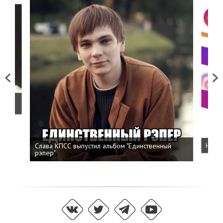
Previous
Next
о
Слава КПСС выпустил альбом "Единственный
Напис
рэпер"