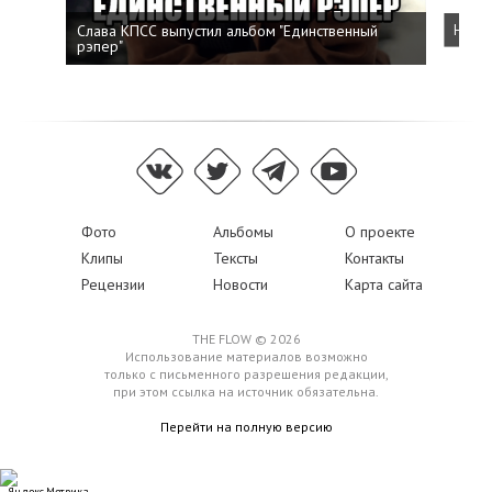
Слава КПСС выпустил альбом "Единственный
Напис
рэпер"
Фото
Альбомы
О проекте
Клипы
Тексты
Контакты
Рецензии
Новости
Карта сайта
THE FLOW © 2026
Использование материалов возможно
только с письменного разрешения редакции,
при этом ссылка на источник обязательна.
Перейти на полную версию