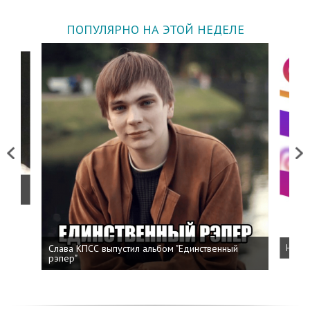
ПОПУЛЯРНО НА ЭТОЙ НЕДЕЛЕ
Previous
Next
о
Слава КПСС выпустил альбом "Единственный
Напис
рэпер"