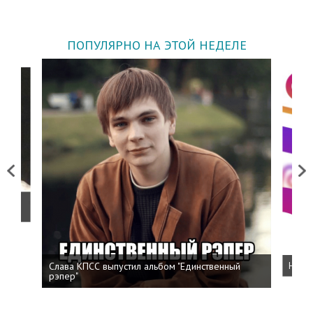
ПОПУЛЯРНО НА ЭТОЙ НЕДЕЛЕ
Previous
Next
о
Слава КПСС выпустил альбом "Единственный
Напис
рэпер"