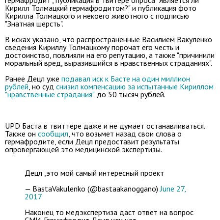
гермафродит", публикация в твитере опроса "Является ли
Кирилл Толмацкий гермафродитом?" и публикация фото
Кирилла Толмацкого и некоего животного с подписью
"Знатная шерсть".
В исках указано, что распространенные Василием Вакуленко
сведения Кириллу Толмацкому порочат его честь и
достоинство, повлияли на его репутацию, а также "причинили
моральный вред, выразившийся в нравственных страданиях".
Ранее Децл уже
подавал иск к Басте на один миллион
рублей
, но суд
снизил компенсацию за испытанные Кириллом
"нравственные страдания"
до 50 тысяч рублей.
UPD Баста в твиттере даже и не думает останавливаться.
Также он
сообщил
, что возьмет назад свои слова о
гермафродите, если Децл предоставит результаты
опровергающей это медицинской экспертизы.
Децл ,это мой самый интересный проект
— BastaVakulenko (@bastaakanoggano)
June 27,
2017
Наконец то медэкспертиза даст ответ на вопрос