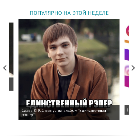
ПОПУЛЯРНО НА ЭТОЙ НЕДЕЛЕ
Previous
Next
о
Слава КПСС выпустил альбом "Единственный
Напис
рэпер"