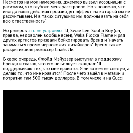
Несмотря на мои намерения, джемпер вызвал ассоциации с
расизмом, что глубоко меня расстроило. Но я понимаю, что
иногда наши действия производят эффект, на который мы не
рассчитываем. И в таких ситуациях мы должны взять на себя
всю отвественность".
Но рэперов
это не устроило
. T.I, Swae Lee, Soulja Boy (он,
правда, недоволен вообще всем), Waka Flocka Flame и ряд
других артистов призвали бойкотировать бренд и "начать
заниматься промо чернокожих дизайнеров". Бренд также
раскритиковал режиссёр Спайк Ли.
В свою очередь, Флойд Мэйуэзер выступил в поддержку
бренда и сказал, что его не волнует скандал: "Я
поддерживаю тех, кто мне нравится. Я ни за кем не следую, а
делаю то, что мне нравится". После чего зашёл в магазин и
потратил там 300 тысяч долларов. В том числе и на Gucci.